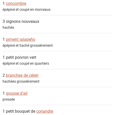
e
1
concombre
n
épépiné et coupé en morceaux
t
s
3
oignons nouveaux
hachés
1
piment jalapeño
épépiné et haché grossièrement
1 petit
poivron vert
épépiné et coupé en quartiers
2
branches de céleri
hachées grossièrement
1
gousse d'ail
pressée
1 petit bouquet de
coriandre