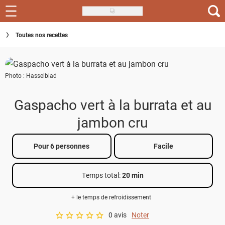
Skip
to
Recettes
Toutes nos recettes
main
content
Inspirations
Photo : Hasselblad
Conseils
Menu de la semaine
Gaspacho vert à la burrata et au
jambon cru
Actus
Téléchargez l'app Saveurs Recettes
Pour 6 personnes
Facile
Index des recettes
Temps total
:
20 min
Guide d'achat
+ le temps de refroidissement
0 avis
Noter
A star rating of 0 out of 5.