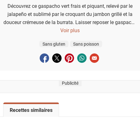
Découvrez ce gaspacho vert frais et piquant, relevé par le
jalapeño et sublimé par le croquant du jambon grillé et la
douceur crémeuse de la burrata. Laisser reposer le gaspacho
au frais permet aux saveurs de bien se mélanger et de
Voir plus
gagner en intensité. Vous pouvez opter pour des tomates
Sans gluten
Sans poisson
rouges, mais la couleur ne sera pas aussi éclatante.
Partager sur facebook
Partager sur twitter
Partager sur pinterest
Partager sur whatsapp
Envoyer à un ami
Publicité
V
Recettes similaires
o
i
r