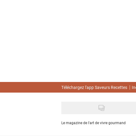
Skip
to
main
content
Téléchargez l'app Saveurs Recettes
In
Le magazine de l'art de vivre gourmand