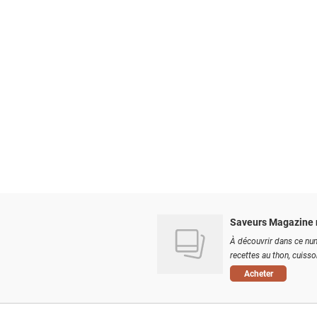
Saveurs Magazine 
À découvrir dans ce num
recettes au thon, cuisson
Acheter