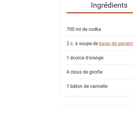
Ingrédients
d
e
s
700 ml de
vodka
i
n
2 c. à soupe de
baies de genièv
g
r
1 écorce
d'orange
é
d
4
clous de girofle
i
e
1 bâton de
cannelle
n
t
s