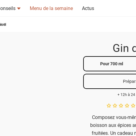
onseils
Menu de la semaine
Actus
Noël
Gin 
tsapp
n ami
Pour 700 ml
Prépar
+ 12h à 24
A star rating of 
Composez vous-même
boisson aux épices a
fruitées. Un cadeau 