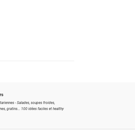
rs
tariennes - Salades, soupes froides,
ines, gratins... 100 idées faciles et healthy