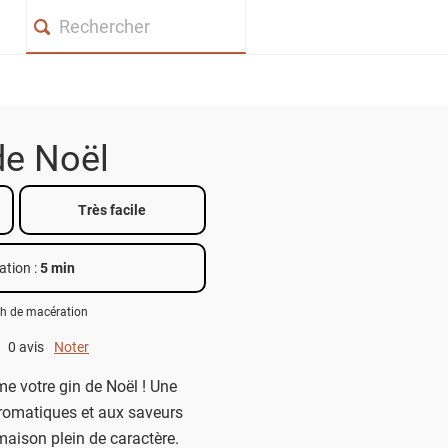
Search
de Noël
Très facile
ation :
5 min
 h de macération
0 avis
Noter
0 out of 5.
 votre gin de Noël ! Une
romatiques et aux saveurs
maison plein de caractère.