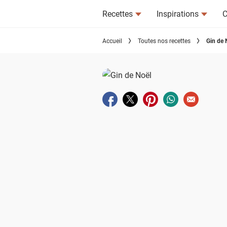
Recettes
Inspirations
C
Accueil
Toutes nos recettes
Gin de 
Partager sur facebook
Partager sur twitter
Partager sur pinterest
Partager sur wha
Envoyer à u