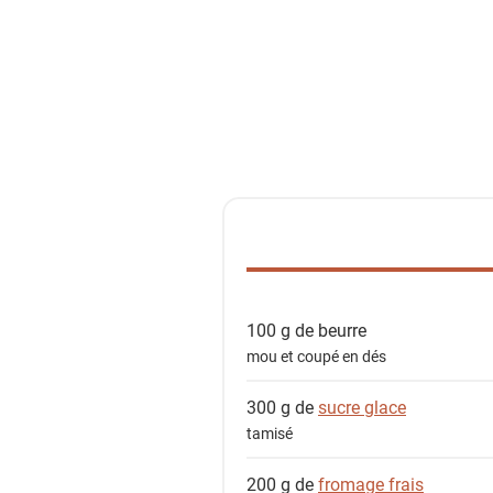
r
l
a
l
i
s
t
e
d
e
s
100 g de
beurre
i
mou et coupé en dés
n
g
300 g de
sucre glace
r
tamisé
é
d
200 g de
fromage frais