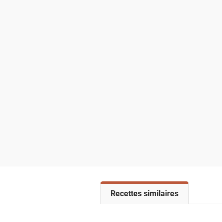
V
Recettes similaires
o
i