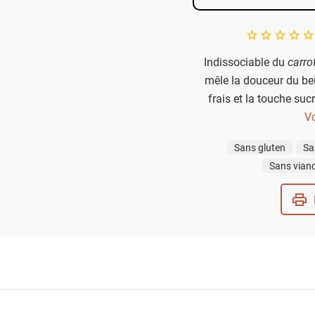
A star rating of 
Indissociable du
carro
mêle la douceur du beu
frais et la touche suc
préparer, il transforme
Vo
moment de
Sans gluten
Sa
Sans vian