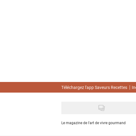
Skip
to
main
content
Téléchargez l'app Saveurs Recettes
In
Le magazine de l'art de vivre gourmand