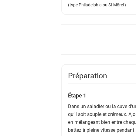
i
(type Philadelphia ou St Môret)
e
n
t
s
Préparation
Étape 1
Dans un saladier ou la cuve d’un 
qu’il soit souple et crémeux. Ajo
en mélangeant bien entre chaque
battez à pleine vitesse pendant 