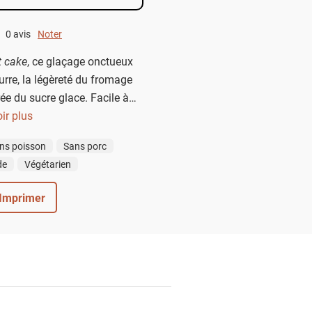
0 avis
Noter
0 out of 5.
t cake
, ce glaçage onctueux
rre, la légèreté du fromage
rée du sucre glace. Facile à
 n’importe quel gâteau en pur
ir plus
 gourmandise.
ns poisson
Sans porc
de
Végétarien
Imprimer