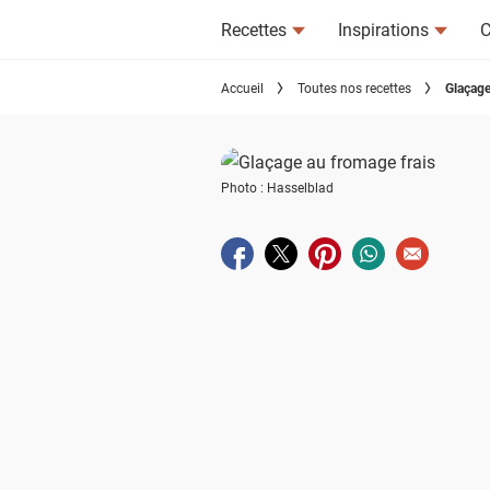
Recettes
Inspirations
C
Accueil
Toutes nos recettes
Glaçage
Photo : Hasselblad
Partager sur facebook
Partager sur twitter
Partager sur pinterest
Partager sur wha
Envoyer à u