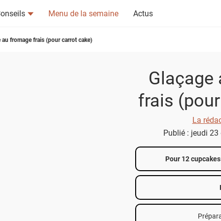
onseils
Menu de la semaine
Actus
 au fromage frais (pour carrot cake)
Glaçage 
frais (pou
tsapp
n ami
La réda
Publié : jeudi 2
Pour 12 cupcakes
Prépara