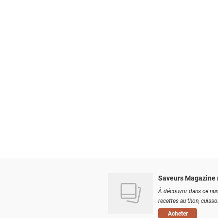
Saveurs Magazine 
À découvrir dans ce num
recettes au thon, cuisson
Acheter