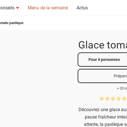
onseils
Menu de la semaine
Actus
omate-pastèque
Glace tom
Pour 4 personnes
tsapp
n ami
Prépara
+ 20 m
A star rating of 
Découvrez une glace aux
pause fraîcheur irrési
attente, la pastèque s