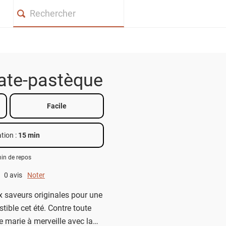
Search
ate-pastèque
Facile
tion :
15 min
in de repos
0 avis
Noter
0 out of 5.
 saveurs originales pour une
stible cet été. Contre toute
e marie à merveille avec la