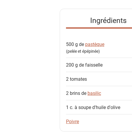
t
e
Ingrédients
d
e
s
500 g de
pastèque
i
(pelée et épépinée)
n
g
200 g de
faisselle
r
é
2
tomates
d
i
2 brins de
basilic
e
n
1 c. à soupe
d'huile d'olive
t
Poivre
s