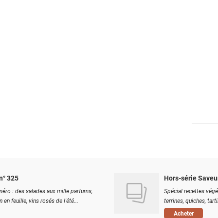
n° 325
Hors-série Saveu
éro : des salades aux mille parfums,
Spécial recettes végé
 en feuille, vins rosés de l'été...
terrines, quiches, tart
Acheter