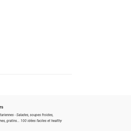
rs
tariennes - Salades, soupes froides,
ines, gratins... 100 idées faciles et healthy