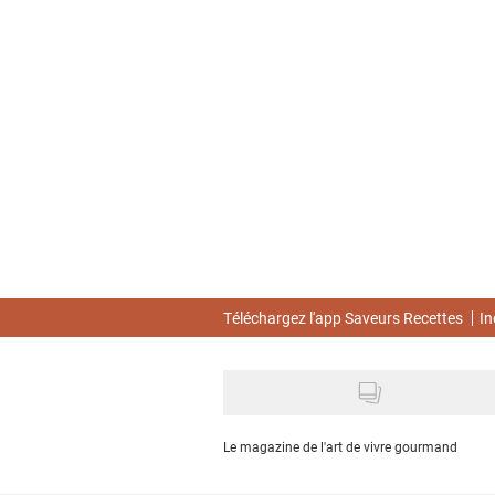
Skip
to
main
content
Téléchargez l'app Saveurs Recettes
In
Le magazine de l'art de vivre gourmand