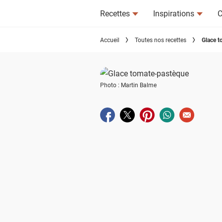
Recettes
Inspirations
C
Accueil
Toutes nos recettes
Glace t
Photo : Martin Balme
Partager sur facebook
Partager sur twitter
Partager sur pinterest
Partager sur wha
Envoyer à u