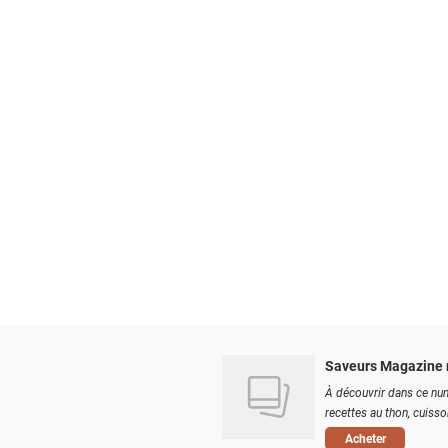
Saveurs Magazine 
À découvrir dans ce num
recettes au thon, cuisson
Acheter