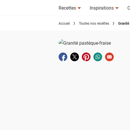
Recettes
Inspirations
C
Accueil
Toutes nos recettes
Granité
Partager sur facebook
Partager sur twitter
Partager sur pinterest
Partager sur wha
Envoyer à u