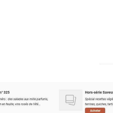
n° 325
Hors-série Saveu
éro : des salades aux mille parfums,
Spécial recettes végé
 en feuille, vins rosés de l'été...
terrines, quiches, tart
Acheter