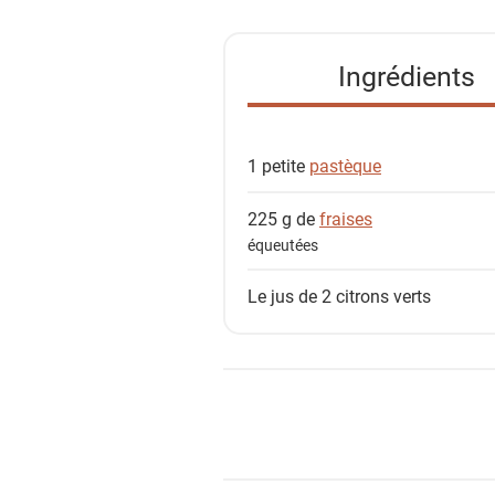
t
e
Ingrédients
d
e
s
1 petite
pastèque
i
n
225 g de
fraises
g
équeutées
r
é
Le jus de 2
citrons verts
d
i
e
n
t
s