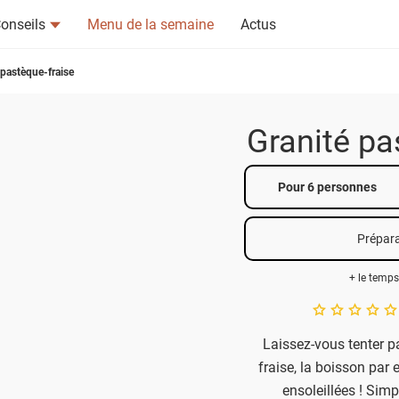
onseils
Menu de la semaine
Actus
 pastèque-fraise
Granité pa
tsapp
n ami
Pour 6 personnes
Prépara
+ le temps
A star rating of 
Laissez-vous tenter pa
fraise, la boisson par 
ensoleillées ! Simp