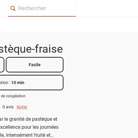
Search
stèque-fraise
Facile
tion :
10 min
 de congélation
0 avis
Noter
0 out of 5.
r le granité de pastèque et
excellence pour les journées
le, intensément fruité et