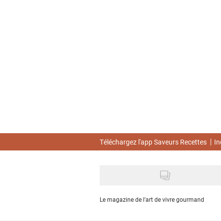
Skip
to
main
content
Téléchargez l'app Saveurs Recettes
In
Le magazine de l'art de vivre gourmand