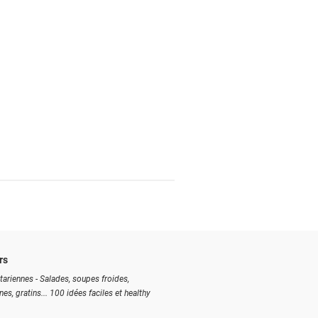
rs
tariennes - Salades, soupes froides,
ines, gratins... 100 idées faciles et healthy