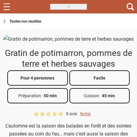
Skip
to
Recettes
Toutes nos recettes
main
content
Inspirations
Conseils
Gratin de potimarron, pommes de
Menu de la semaine
terre et herbes sauvages
Actus
Pour 4 personnes
Facile
Téléchargez l'app Saveurs Recettes
Préparation :
50 min
Cuisson :
45 min
Index des recettes
0 avis
Noter
Guide d'achat
A star rating of 0 out of 5.
L’automne est la saison des balades en forêt et des soirées
passées au coin du feu… mais c’est aussi la saison des