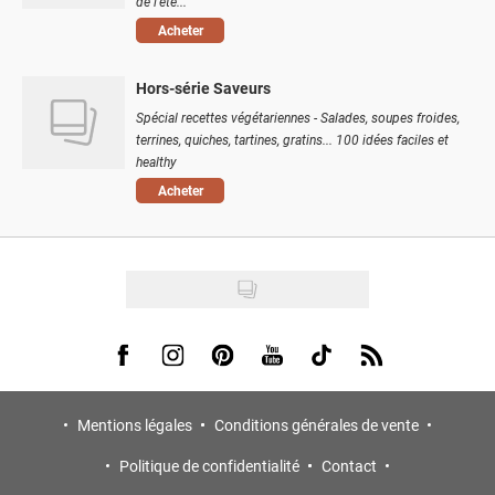
de l'été...
Acheter
Hors-série Saveurs
Spécial recettes végétariennes - Salades, soupes froides,
terrines, quiches, tartines, gratins... 100 idées faciles et
healthy
Acheter
Visit us on Facebook
Visit us on Instagram
Visit us on Pinterest
Visit us on Youtube
Visit us on Tiktok
Visit us on Rss
Mentions légales
Conditions générales de vente
Politique de confidentialité
Contact