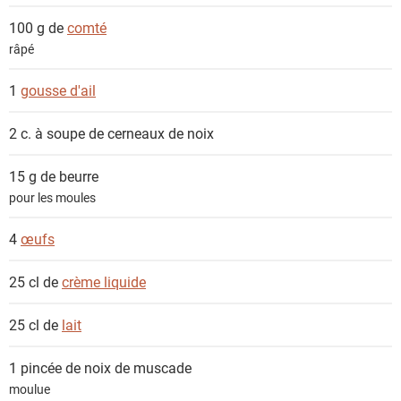
t
100 g de
comté
s
râpé
1
gousse d'ail
2 c. à soupe de
cerneaux de noix
15 g de
beurre
pour les moules
4
œufs
25 cl de
crème liquide
25 cl de
lait
1 pincée de
noix de muscade
moulue