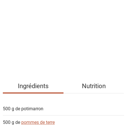
a
l
i
s
t
e
d
e
s
i
n
g
Ingrédients
Nutrition
r
é
d
500 g de
potimarron
i
e
500 g de
pommes de terre
n