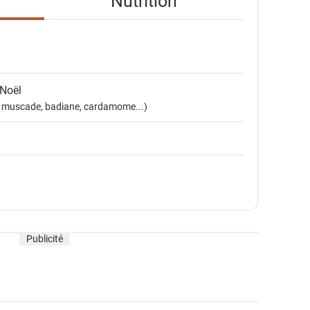
Nutrition
 Noël
re, muscade, badiane, cardamome...)
Publicité