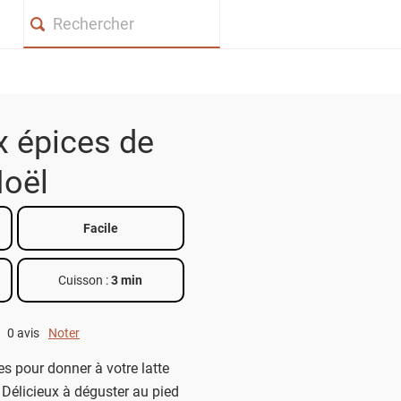
Search
x épices de
oël
Facile
Cuisson :
3 min
0 avis
Noter
0 out of 5.
s pour donner à votre latte
 Délicieux à déguster au pied