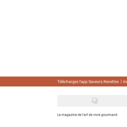
Skip
to
main
content
Téléchargez l'app Saveurs Recettes
In
Le magazine de l'art de vivre gourmand