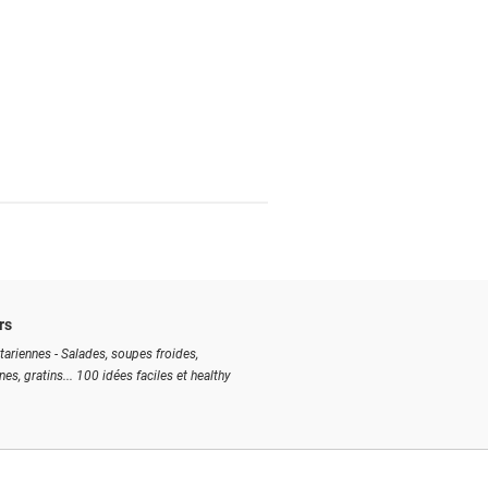
rs
tariennes - Salades, soupes froides,
ines, gratins... 100 idées faciles et healthy