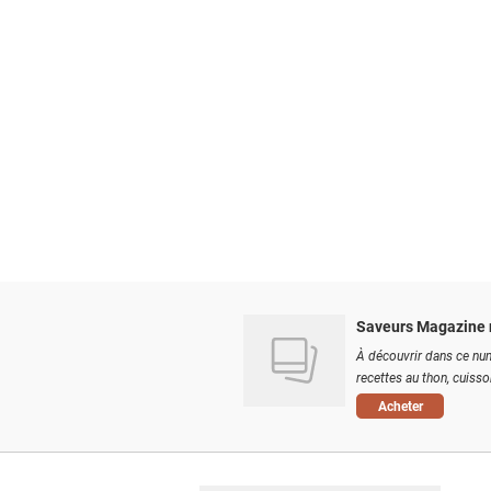
Saveurs Magazine 
À découvrir dans ce num
recettes au thon, cuisson
Acheter