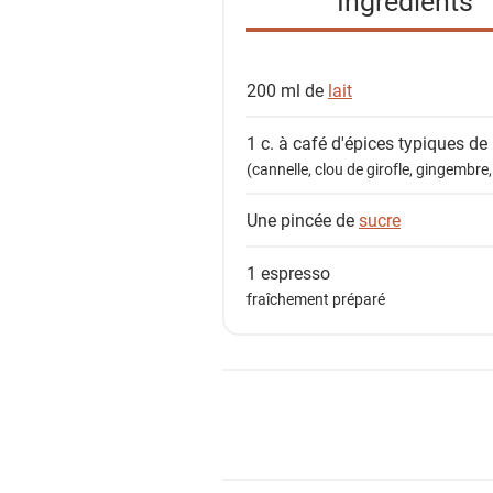
Ingrédients
d
e
s
200 ml de
lait
i
n
1 c. à café
d'épices typiques de
g
(cannelle, clou de girofle, gingemb
r
é
Une pincée de
sucre
d
i
1
espresso
e
fraîchement préparé
n
t
s