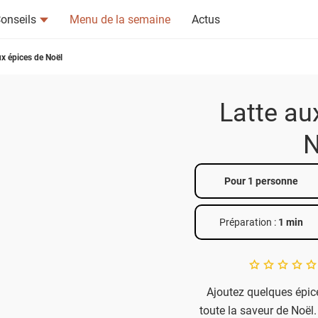
onseils
Menu de la semaine
Actus
ux épices de Noël
Latte au
N
tsapp
n ami
Pour 1 personne
Préparation :
1 min
A star rating of 
Ajoutez quelques épice
toute la saveur de Noël.