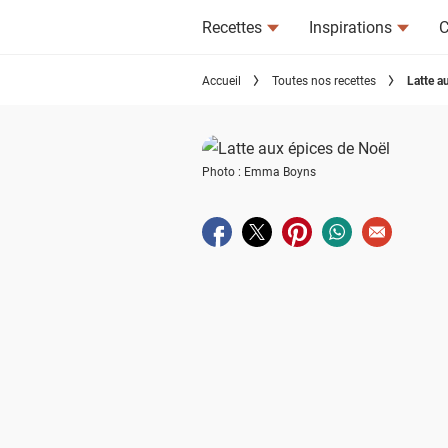
Recettes
Inspirations
C
Accueil
Toutes nos recettes
Latte a
Photo : Emma Boyns
Partager sur facebook
Partager sur twitter
Partager sur pinterest
Partager sur wha
Envoyer à u