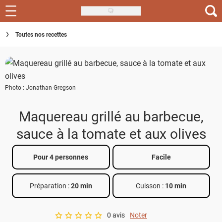
Skip
to
Recettes
Toutes nos recettes
main
content
Inspirations
Conseils
Photo : Jonathan Gregson
Menu de la semaine
Maquereau grillé au barbecue,
Actus
sauce à la tomate et aux olives
Téléchargez l'app Saveurs Recettes
Pour 4 personnes
Facile
Index des recettes
Préparation :
20 min
Cuisson :
10 min
Guide d'achat
0 avis
Noter
A star rating of 0 out of 5.