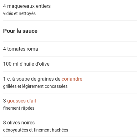
e
4
maquereaux entiers
n
vidés et nettoyés
t
s
Pour la sauce
4
tomates roma
100 ml
d'huile d'olive
1 c. à soupe de graines de
coriandre
grillées et légèrement concassées
3
gousses d’ail
finement râpées
8
olives noires
dénoyautées et finement hachées