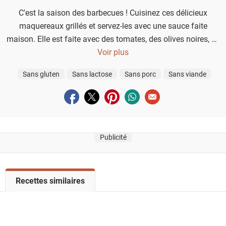
C'est la saison des barbecues ! Cuisinez ces délicieux
maquereaux grillés et servez-les avec une sauce faite
maison. Elle est faite avec des tomates, des olives noires, de
l'ail, du citron et des herbes.
Voir plus
Sans gluten
Sans lactose
Sans porc
Sans viande
Partager sur facebook
Partager sur twitter
Partager sur pinterest
Partager sur whatsapp
Envoyer à un ami
Publicité
V
Recettes similaires
o
i
r