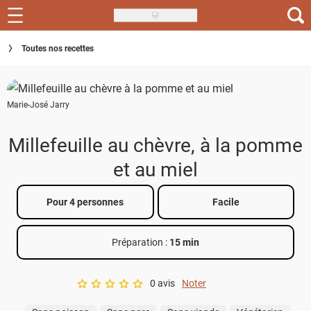
Skip
to
Recettes
Toutes nos recettes
main
content
Inspirations
Marie-José Jarry
Conseils
Menu de la semaine
Millefeuille au chèvre, à la pomme
et au miel
Actus
Téléchargez l'app Saveurs Recettes
Pour 4 personnes
Facile
Index des recettes
Préparation :
15 min
Guide d'achat
0 avis
Noter
A star rating of 0 out of 5.