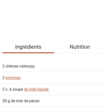
e
d
e
s
i
n
g
Ingrédients
Nutrition
r
é
d
2
chèvres valençay
i
e
2
pommes
n
t
2 c. à soupe
de miel liquide
s
50 g
de noix de pécan