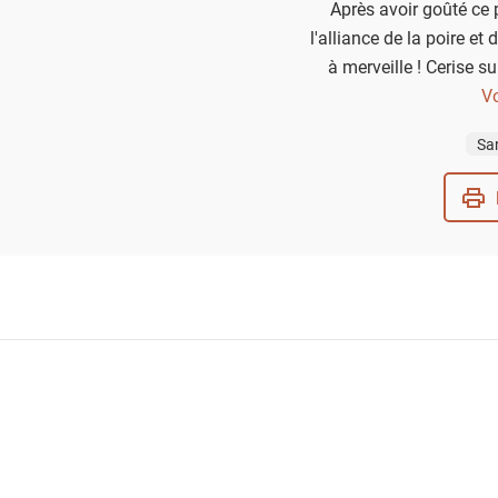
Après avoir goûté ce p
l'alliance de la poire e
à merveille ! Cerise su
prépare en quelq
Vo
Sa