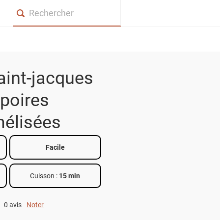
Search
aint-jacques
poires
élisées
Facile
Cuisson :
15 min
0 avis
Noter
0 out of 5.