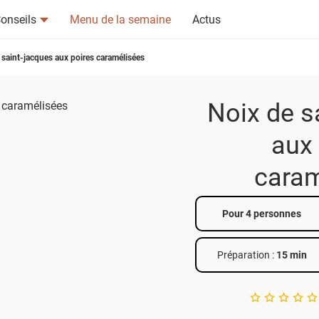
onseils
Menu de la semaine
Actus
 saint-jacques aux poires caramélisées
Noix de s
aux 
tsapp
n ami
caram
Pour 4 personnes
Préparation :
15 min
A star rating of 