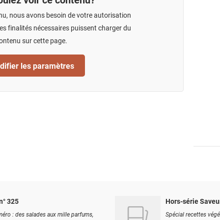
nu, nous avons besoin de votre autorisation
s finalités nécessaires puissent charger du
ontenu sur cette page.
ifier les paramètres
n° 325
Hors-série Saveu
éro : des salades aux mille parfums,
Spécial recettes végé