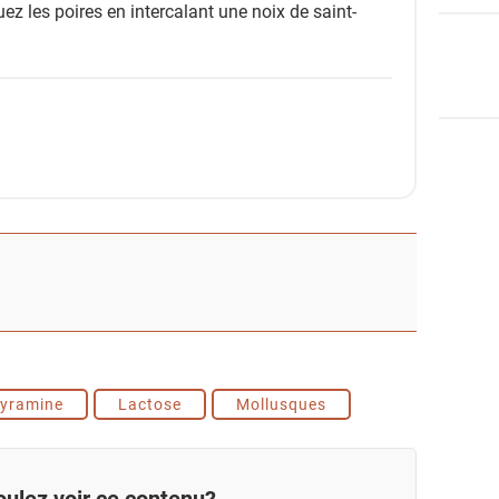
ez les poires en intercalant une noix de saint-
Tyramine
Lactose
Mollusques
ulez voir ce contenu?