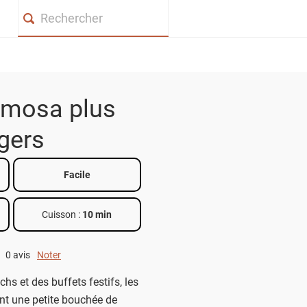
Search
mosa plus
gers
Facile
Cuisson :
10 min
0 avis
Noter
0 out of 5.
hs et des buffets festifs, les
t une petite bouchée de