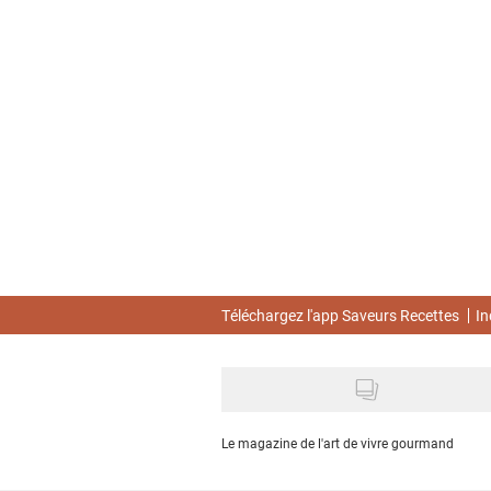
Skip
to
main
content
Téléchargez l'app Saveurs Recettes
In
Le magazine de l'art de vivre gourmand