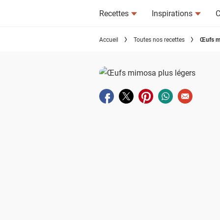
Recettes
Inspirations
C
Accueil
Toutes nos recettes
Œufs m
Partager sur facebook
Partager sur twitter
Partager sur pinterest
Partager sur wha
Envoyer à u