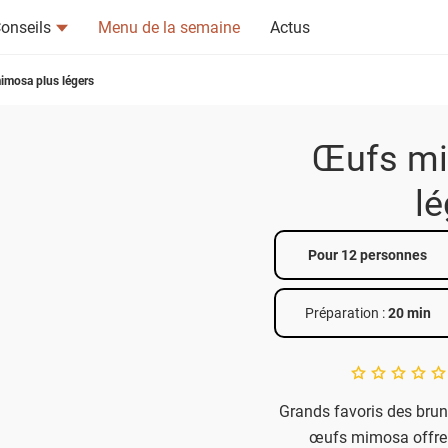
onseils
Menu de la semaine
Actus
imosa plus légers
Œufs mi
lé
tsapp
n ami
Pour 12 personnes
Préparation :
20 min
A star rating of 
Grands favoris des brunc
œufs mimosa offren