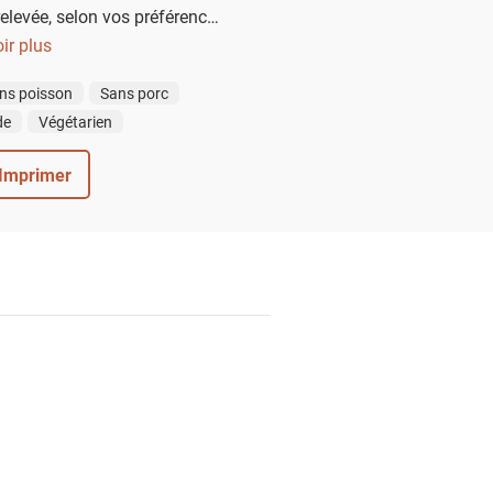
elevée, selon vos préférences
trée idéale pour un repas de
ir plus
 en famille.
ns poisson
Sans porc
de
Végétarien
Imprimer