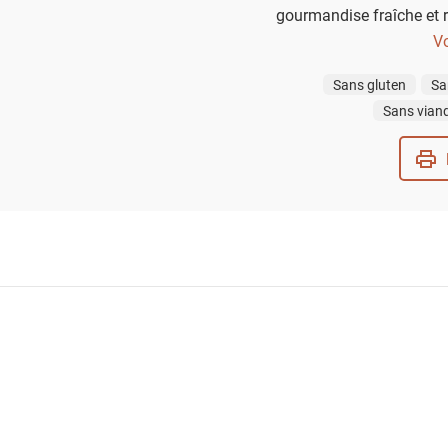
gourmandise fraîche et r
: c'est la recette d'en
Vo
Pâques
Sans gluten
Sa
Sans vian