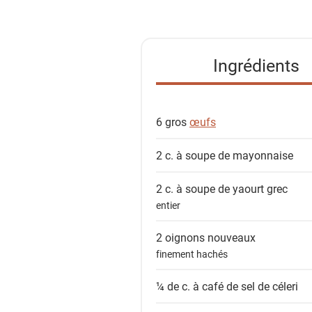
s
t
e
Ingrédients
d
e
s
6 gros
œufs
i
n
2 c. à soupe de
mayonnaise
g
r
2 c. à soupe de
yaourt grec
é
entier
d
i
2
oignons nouveaux
e
finement hachés
n
¼ de c. à café de
sel de céleri
t
s