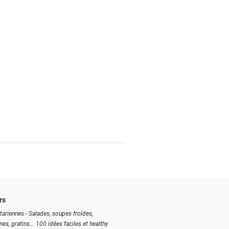
rs
tariennes - Salades, soupes froides,
ines, gratins... 100 idées faciles et healthy