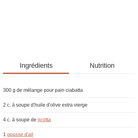
t
e
d
e
s
i
n
g
Ingrédients
Nutrition
r
é
d
300 g de
mélange pour pain ciabatta
i
e
2 c. à soupe
d'huile d'olive extra vierge
n
t
4 c. à soupe de
ricotta
s
1
gousse d'ail