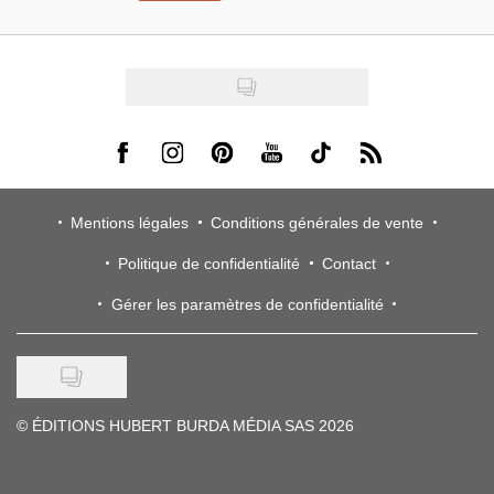
Visit us on Facebook
Visit us on Instagram
Visit us on Pinterest
Visit us on Youtube
Visit us on Tiktok
Visit us on Rss
Mentions légales
Conditions générales de vente
Politique de confidentialité
Contact
Gérer les paramètres de confidentialité
©
ÉDITIONS HUBERT BURDA MÉDIA SAS 2026