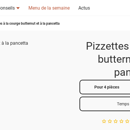
onseils
Menu de la semaine
Actus
s à la courge butternut et à la pancetta
Pizzettes
buttern
tsapp
n ami
pan
Pour 4 pièces
Temps 
A star rating of 