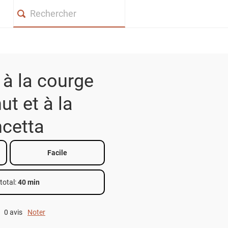
Search
 à la courge
ut et à la
cetta
Facile
total
:
40 min
0 avis
Noter
0 out of 5.