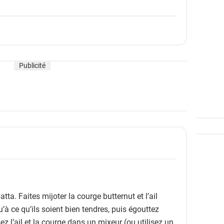
Publicité
tta. Faites mijoter la courge butternut et l’ail
u’à ce qu’ils soient bien tendres, puis égouttez
z l’ail et la courge dans un mixeur (ou utilisez un