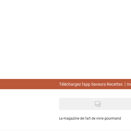
Skip
to
main
content
Téléchargez l'app Saveurs Recettes
In
Le magazine de l'art de vivre gourmand