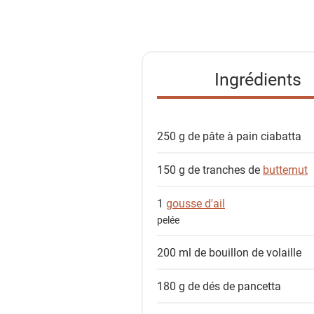
i
s
t
e
Ingrédients
d
e
s
250 g de pâte à
pain ciabatta
i
n
150 g de tranches de
butternut
g
r
1
gousse d'ail
é
pelée
d
i
200 ml de
bouillon de volaille
e
n
180 g de dés de
pancetta
t