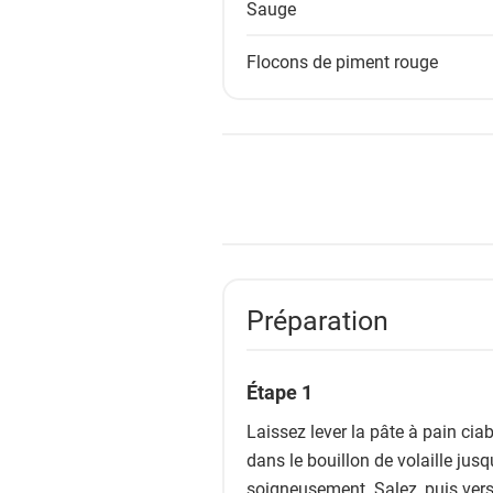
Sauge
s
Flocons de piment rouge
Préparation
Étape 1
Laissez lever la pâte à pain ciaba
dans le bouillon de volaille jusq
soigneusement. Salez, puis verse