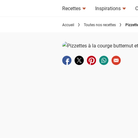
Recettes
Inspirations
C
Accueil
Toutes nos recettes
Pizzette
Partager sur facebook
Partager sur twitter
Partager sur pinterest
Partager sur wha
Envoyer à u