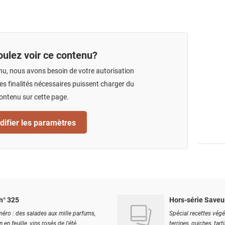
ulez voir ce contenu?
nu, nous avons besoin de votre autorisation
s finalités nécessaires puissent charger du
ontenu sur cette page.
ifier les paramètres
n° 325
Hors-série Saveu
éro : des salades aux mille parfums,
Spécial recettes végé
 en feuille, vins rosés de l'été...
terrines, quiches, tart