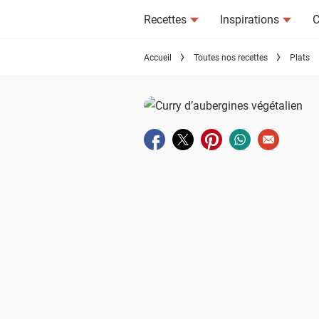
Recettes
Inspirations
C
Accueil
Toutes nos recettes
Plats
Partager sur facebook
Partager sur twitter
Partager sur pinterest
Partager sur wha
Envoyer à u