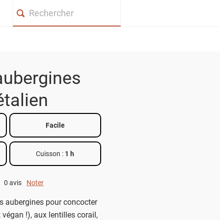
Search
aubergines
talien
Facile
Cuisson :
1 h
0 avis
Noter
0 out of 5.
es aubergines pour concocter
végan !), aux lentilles corail,