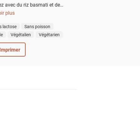
ez avec du riz basmati et des
bien chauds.
ir plus
s lactose
Sans poisson
de
Végétalien
Végétarien
Imprimer