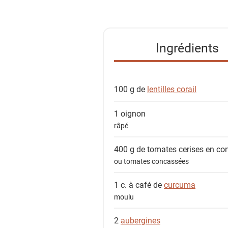
s
t
e
Ingrédients
d
e
s
100 g de
lentilles corail
i
n
1
oignon
g
râpé
r
é
400 g de
tomates cerises en co
d
ou tomates concassées
i
e
1 c. à café de
curcuma
n
moulu
t
2
aubergines
s