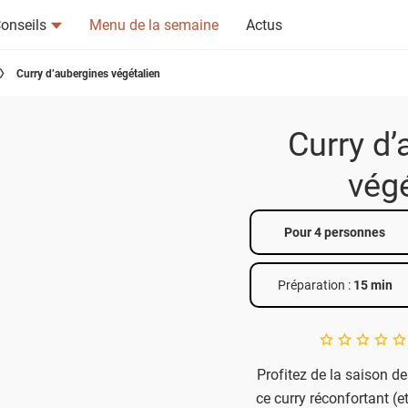
onseils
Menu de la semaine
Actus
Curry d’aubergines végétalien
Curry d’
végé
tsapp
n ami
Pour 4 personnes
Préparation :
15 min
A star rating of 
Profitez de la saison d
ce curry réconfortant (et 