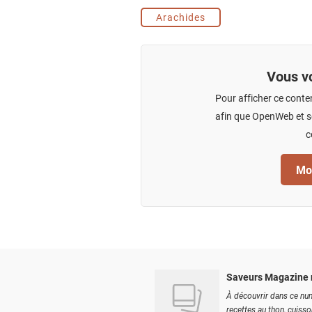
Arachides
Vous vo
Pour afficher ce conte
afin que OpenWeb et se
c
Mod
Saveurs Magazine 
À découvrir dans ce num
recettes au thon, cuisson