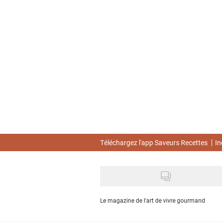
Skip
to
main
content
Téléchargez l'app Saveurs Recettes
In
Le magazine de l'art de vivre gourmand