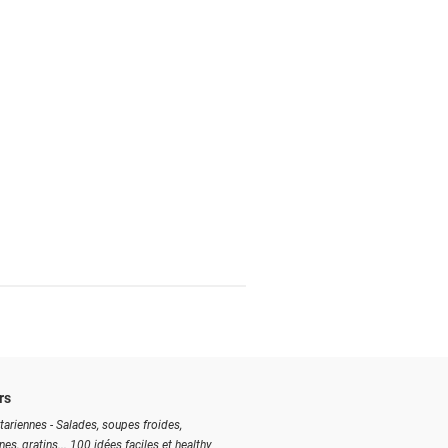
rs
tariennes - Salades, soupes froides,
ines, gratins... 100 idées faciles et healthy