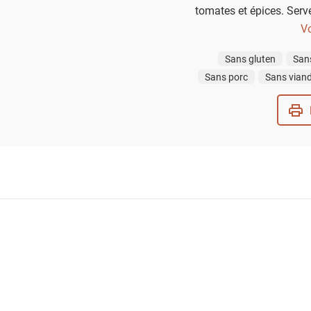
tomates et épices. Serv
naans 
Vo
Sans gluten
San
Sans porc
Sans vian