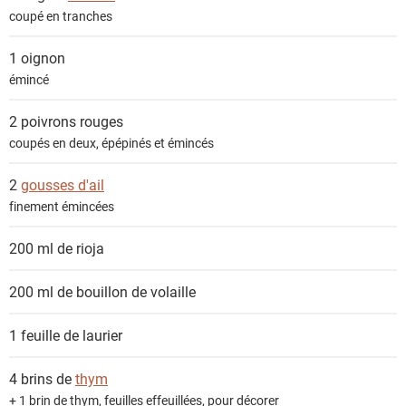
s
coupé en tranches
1
oignon
émincé
2
poivrons rouges
coupés en deux, épépinés et émincés
2
gousses d'ail
finement émincées
200 ml de
rioja
200 ml de
bouillon de volaille
1 feuille de
laurier
4 brins de
thym
+ 1 brin de thym, feuilles effeuillées, pour décorer