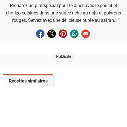
Préparez un plat spécial pour le dîner avec le poulet et
chorizo cuisinés dans une sauce riche au rioja et poivrons
rouges. Servez avec une délicieuse purée au safran.
Partager sur facebook
Partager sur twitter
Partager sur pinterest
Partager sur whatsapp
Envoyer à un ami
Publicité
V
Recettes similaires
o
i
r
l
a
l