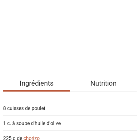
i
s
t
e
d
e
s
i
n
g
Ingrédients
Nutrition
r
é
d
8
cuisses de poulet
i
e
1 c. à soupe
d'huile d'olive
n
t
225 g de
chorizo