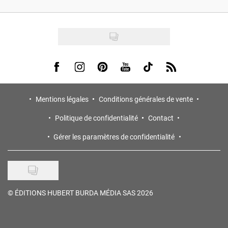
Visit us on Facebook
Visit us on Instagram
Visit us on Pinterest
Visit us on Youtube
Visit us on Tiktok
Visit us on Rss
Mentions légales
Conditions générales de vente
Politique de confidentialité
Contact
Gérer les paramètres de confidentialité
©
ÉDITIONS HUBERT BURDA MÉDIA SAS 2026