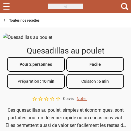
Skip
to
Recettes
Toutes nos recettes
main
content
Inspirations
Conseils
Quesadillas au poulet
Menu de la semaine
Pour 2 personnes
Facile
Actus
Préparation :
10 min
Cuisson :
6 min
Téléchargez l'app Saveurs Recettes
Index des recettes
0 avis
Noter
A star rating of 0 out of 5.
Ces quesadillas au poulet, simples et économiques, sont
Guide d'achat
parfaites pour un déjeuner rapide ou un encas convivial.
Elles permettent aussi de valoriser facilement les restes de