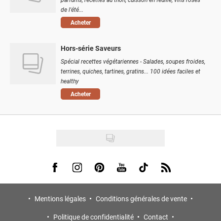
de l'été...
Acheter
Hors-série Saveurs
Spécial recettes végétariennes - Salades, soupes froides,
terrines, quiches, tartines, gratins... 100 idées faciles et
healthy
Acheter
Visit us on Facebook
Visit us on Instagram
Visit us on Pinterest
Visit us on Youtube
Visit us on Tiktok
Visit us on Rss
Mentions légales
Conditions générales de vente
Politique de confidentialité
Contact