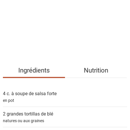
s
t
e
d
e
s
i
n
g
Ingrédients
Nutrition
r
é
d
4 c. à soupe de
salsa forte
i
en pot
e
n
2 grandes
tortillas de blé
t
natures ou aux graines
s