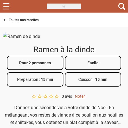
Skip
to
Recettes
Toutes nos recettes
main
content
Inspirations
Conseils
Ramen à la dinde
Menu de la semaine
Pour 2 personnes
Facile
Actus
Préparation :
15 min
Cuisson :
15 min
Téléchargez l'app Saveurs Recettes
Index des recettes
0 avis
Noter
A star rating of 0 out of 5.
Donnez une seconde vie à votre dinde de Noël. En
Guide d'achat
mélangeant vos restes de viande à ce bouillon aux nouilles
et shiitakes, vous obtenez un plat complet à la saveur