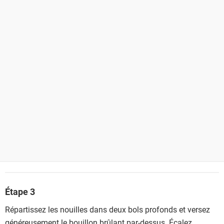
Étape 3
Répartissez les nouilles dans deux bols profonds et versez
généreusement le bouillon brûlant par-dessus. Écalez