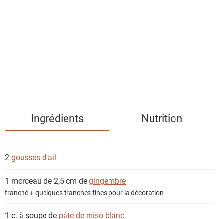
s
t
e
d
e
s
i
n
g
Ingrédients
Nutrition
r
é
d
2
gousses d'ail
i
e
1 morceau de 2,5 cm de
gingembre
n
tranché + quelques tranches fines pour la décoration
t
s
1 c. à soupe de
pâte de miso blanc