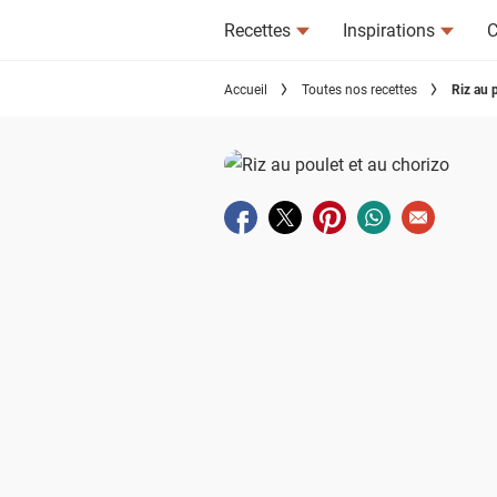
Recettes
Inspirations
C
Accueil
Toutes nos recettes
Riz au 
Partager sur facebook
Partager sur twitter
Partager sur pinterest
Partager sur wha
Envoyer à u