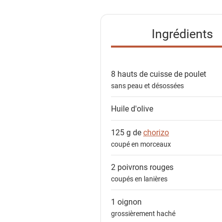
t
e
Ingrédients
d
e
s
8 hauts de
cuisse de poulet
i
sans peau et désossées
n
g
Huile d'olive
r
é
125 g de
chorizo
d
coupé en morceaux
i
e
2
poivrons rouges
n
coupés en lanières
t
1
oignon
s
grossièrement haché