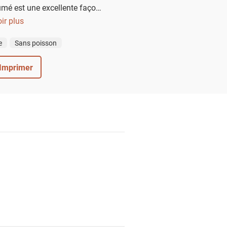
mé est une excellente façon
 de ces saveurs.
ir plus
e
Sans poisson
Imprimer