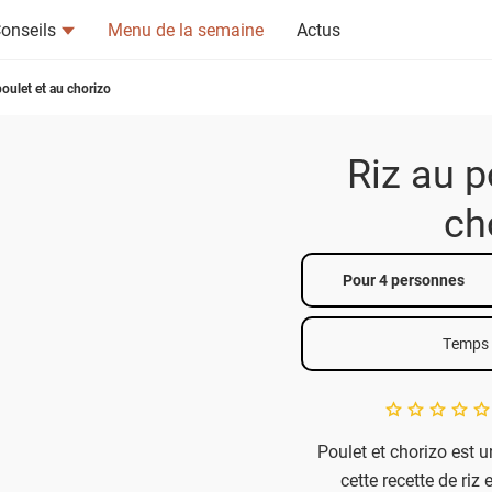
onseils
Menu de la semaine
Actus
poulet et au chorizo
Riz au p
ch
tsapp
n ami
Pour 4 personnes
Temps 
A star rating of 
Poulet et chorizo est u
cette recette de riz