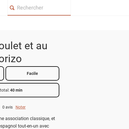
Search
oulet et au
orizo
Facile
total
:
40 min
0 avis
Noter
0 out of 5.
ne association classique, et
 espagnol tout-en-un avec