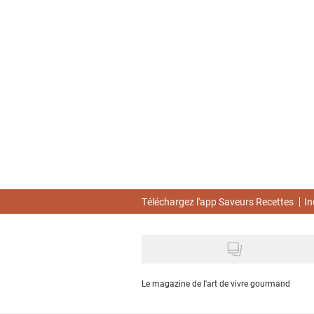
Skip
to
main
content
Téléchargez l'app Saveurs Recettes
In
Le magazine de l'art de vivre gourmand