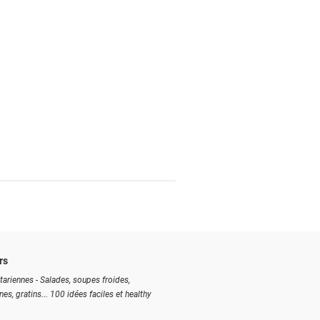
rs
tariennes - Salades, soupes froides,
ines, gratins... 100 idées faciles et healthy