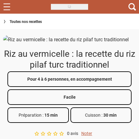
Skip
to
Recettes
Toutes nos recettes
main
content
Inspirations
Conseils
Riz au vermicelle : la recette du riz
Menu de la semaine
pilaf turc traditionnel
Actus
Pour 4 à 6 personnes, en accompagnement
Téléchargez l'app Saveurs Recettes
Facile
Index des recettes
Préparation :
15 min
Cuisson :
30 min
Guide d'achat
0 avis
Noter
A star rating of 0 out of 5.