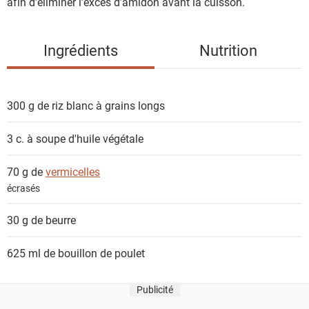
n
afin d’éliminer l’excès d’amidon avant la cuisson.
t
s
Ingrédients
Nutrition
300 g de
riz blanc à grains longs
3 c. à soupe
d'huile végétale
70 g de
vermicelles
écrasés
30 g de
beurre
625 ml de
bouillon de poulet
Publicité