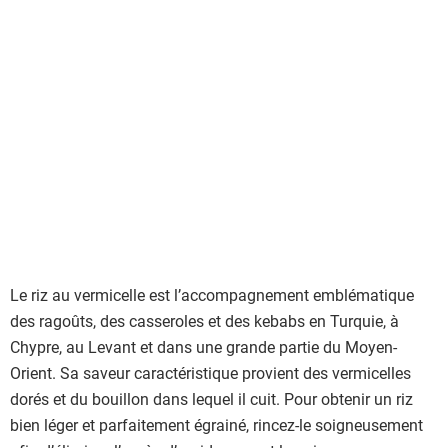
a
l
i
s
t
e
d
e
s
i
n
g
Le riz au vermicelle est l’accompagnement emblématique
r
des ragoûts, des casseroles et des kebabs en Turquie, à
é
Chypre, au Levant et dans une grande partie du Moyen-
d
Orient. Sa saveur caractéristique provient des vermicelles
i
dorés et du bouillon dans lequel il cuit. Pour obtenir un riz
e
bien léger et parfaitement égrainé, rincez-le soigneusement