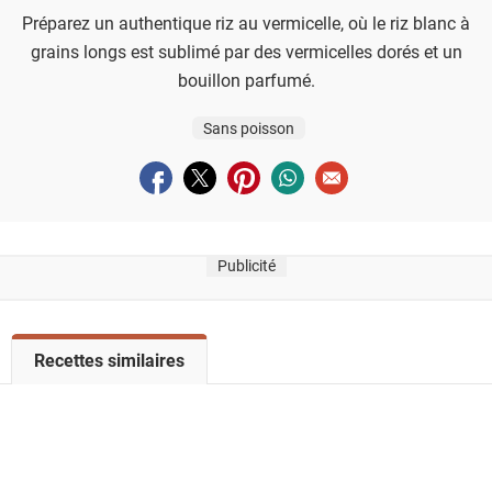
Préparez un authentique riz au vermicelle, où le riz blanc à
grains longs est sublimé par des vermicelles dorés et un
bouillon parfumé.
Sans poisson
Partager sur facebook
Partager sur twitter
Partager sur pinterest
Partager sur whatsapp
Envoyer à un ami
Publicité
V
Recettes similaires
o
i
r
l