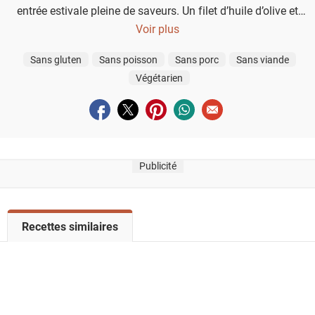
entrée estivale pleine de saveurs. Un filet d’huile d’olive et
quelques olives noires suffisent à sublimer ce classique des B
Voir plus
Sans gluten
Sans poisson
Sans porc
Sans viande
Végétarien
Partager sur facebook
Partager sur twitter
Partager sur pinterest
Partager sur whatsapp
Envoyer à un ami
Publicité
V
Recettes similaires
o
i
r
l