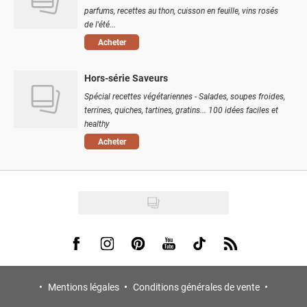
parfums, recettes au thon, cuisson en feuille, vins rosés
de l'été...
Acheter
Hors-série Saveurs
Spécial recettes végétariennes - Salades, soupes froides,
terrines, quiches, tartines, gratins... 100 idées faciles et
healthy
Acheter
Visit us on Facebook
Visit us on Instagram
Visit us on Pinterest
Visit us on Youtube
Visit us on Tiktok
Visit us on Rss
Mentions légales
Conditions générales de vente