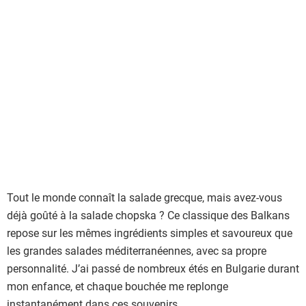
a
l
i
s
t
e
d
e
s
i
n
g
Tout le monde connaît la salade grecque, mais avez-vous
r
déjà goûté à la salade chopska ? Ce classique des Balkans
é
repose sur les mêmes ingrédients simples et savoureux que
d
les grandes salades méditerranéennes, avec sa propre
i
personnalité. J’ai passé de nombreux étés en Bulgarie durant
e
mon enfance, et chaque bouchée me replonge
n
instantanément dans ces souvenirs.