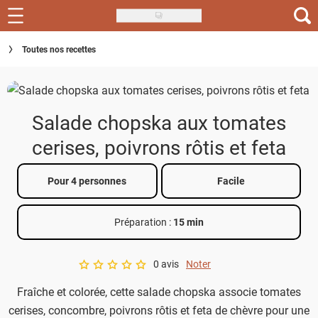
Skip
to
Recettes
Toutes nos recettes
main
content
Inspirations
Conseils
Salade chopska aux tomates
Menu de la semaine
cerises, poivrons rôtis et feta
Actus
Pour 4 personnes
Facile
Téléchargez l'app Saveurs Recettes
Préparation :
15 min
Index des recettes
0 avis
Noter
Guide d'achat
A star rating of 0 out of 5.
Fraîche et colorée, cette salade chopska associe tomates
cerises, concombre, poivrons rôtis et feta de chèvre pour une