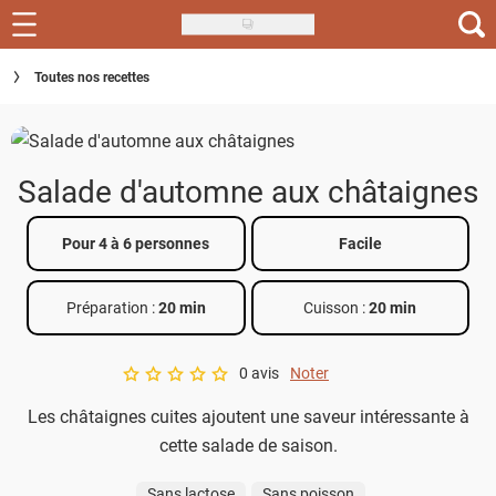
Skip
to
Recettes
Toutes nos recettes
main
content
Inspirations
Conseils
Salade d'automne aux châtaignes
Menu de la semaine
Pour 4 à 6 personnes
Facile
Actus
Préparation :
20 min
Cuisson :
20 min
Téléchargez l'app Saveurs Recettes
Index des recettes
0 avis
Noter
A star rating of 0 out of 5.
Les châtaignes cuites ajoutent une saveur intéressante à
Guide d'achat
cette salade de saison.
Sans lactose
Sans poisson