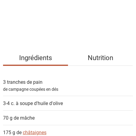
e
d
e
s
i
n
g
Ingrédients
Nutrition
r
é
d
3 tranches de
pain
i
de campagne coupées en dés
e
n
3-4 c. à soupe
d'huile d'olive
t
s
70 g de
mâche
175 g de
châtaignes