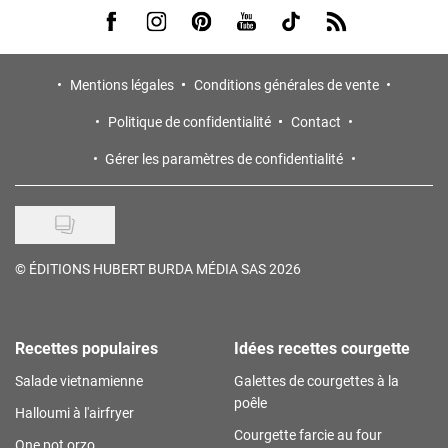
Visit us on Facebook
Visit us on Instagram
Visit us on Pinterest
Visit us on Youtube
Visit us on Tiktok
Visit us on Rss
Mentions légales
Conditions générales de vente
Politique de confidentialité
Contact
Gérer les paramètres de confidentialité
©
ÉDITIONS HUBERT BURDA MÉDIA SAS 2026
Recettes populaires
Idées recettes courgette
Salade vietnamienne
Galettes de courgettes à la
poêle
Halloumi à l'airfryer
Courgette farcie au four
One pot orzo