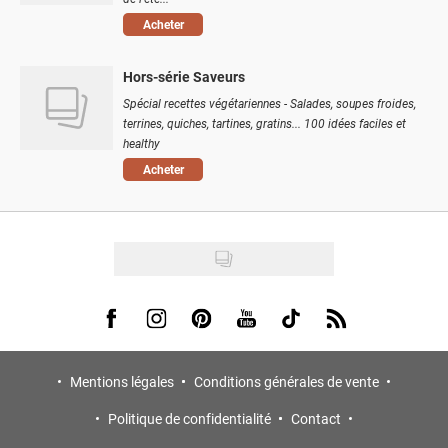
Acheter
Hors-série Saveurs
Spécial recettes végétariennes - Salades, soupes froides,
terrines, quiches, tartines, gratins... 100 idées faciles et
healthy
Acheter
Visit us on Facebook
Visit us on Instagram
Visit us on Pinterest
Visit us on Youtube
Visit us on Tiktok
Visit us on Rss
Mentions légales
Conditions générales de vente
Politique de confidentialité
Contact