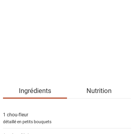
a
l
i
s
t
e
d
e
s
i
n
g
Ingrédients
Nutrition
r
é
d
1
chou-fleur
i
détaillé en petits bouquets
e
n