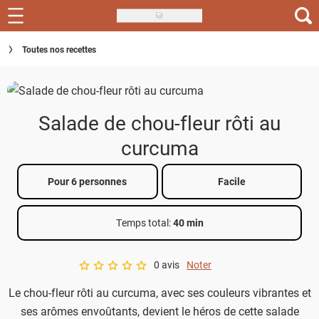
Skip
to
Recettes
Toutes nos recettes
main
content
Inspirations
Conseils
Salade de chou-fleur rôti au
Menu de la semaine
curcuma
Actus
Pour 6 personnes
Facile
Téléchargez l'app Saveurs Recettes
Temps total
:
40 min
Index des recettes
0 avis
Noter
Guide d'achat
A star rating of 0 out of 5.
Le chou-fleur rôti au curcuma, avec ses couleurs vibrantes et
ses arômes envoûtants, devient le héros de cette salade