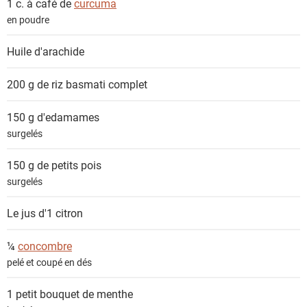
1 c. à café de
curcuma
t
en poudre
s
Huile d'arachide
200 g de
riz basmati complet
150 g
d'edamames
surgelés
150 g de
petits pois
surgelés
Le jus d'1
citron
¼
concombre
pelé et coupé en dés
1 petit bouquet de
menthe