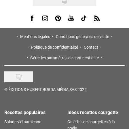
Visit us on Facebook
Visit us on Instagram
Visit us on Pinterest
Visit us on Youtube
Visit us on Tiktok
Visit us on Rss
Mentions légales
Conditions générales de vente
Politique de confidentialité
Contact
Gérer les paramètres de confidentialité
©
ÉDITIONS HUBERT BURDA MÉDIA SAS 2026
Recettes populaires
Idées recettes courgette
Salade vietnamienne
Galettes de courgettes à la
poêle