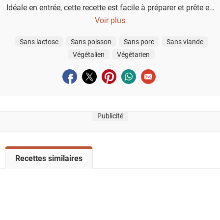
Idéale en entrée, cette recette est facile à préparer et prête en
seulement 20 minutes.
Voir plus
Sans lactose
Sans poisson
Sans porc
Sans viande
Végétalien
Végétarien
Partager sur facebook
Partager sur twitter
Partager sur pinterest
Partager sur whatsapp
Envoyer à un ami
Publicité
V
Recettes similaires
o
i
r
l