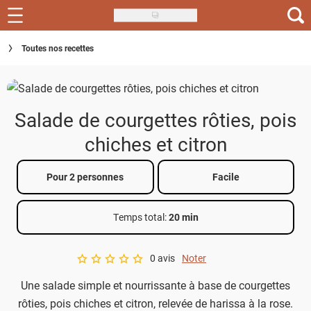
Skip
to
Recettes
Toutes nos recettes
main
content
Inspirations
Conseils
Salade de courgettes rôties, pois
Menu de la semaine
chiches et citron
Actus
Pour 2 personnes
Facile
Téléchargez l'app Saveurs Recettes
Temps total
:
20 min
Index des recettes
0 avis
Noter
Guide d'achat
A star rating of 0 out of 5.
Une salade simple et nourrissante à base de courgettes
rôties, pois chiches et citron, relevée de harissa à la rose.