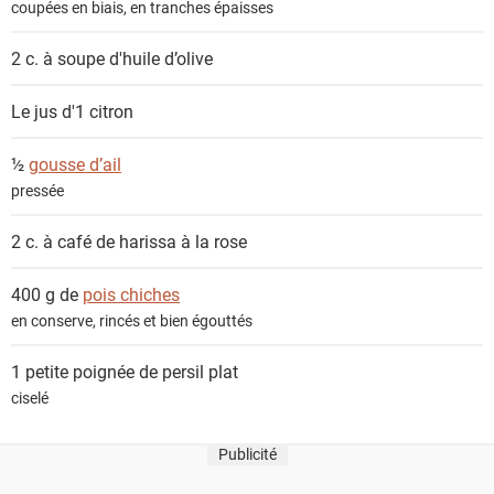
coupées en biais, en tranches épaisses
t
s
2 c. à soupe
d'huile d’olive
Le jus d'1
citron
½
gousse d’ail
pressée
2 c. à café de
harissa à la rose
400 g de
pois chiches
en conserve, rincés et bien égouttés
1 petite poignée de
persil plat
ciselé
Publicité