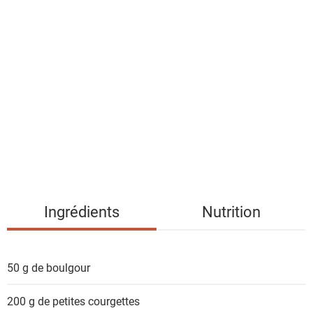
a
l
i
s
t
e
d
e
s
i
n
g
Ingrédients
Nutrition
r
é
d
50 g de
boulgour
i
e
200 g de petites
courgettes
n