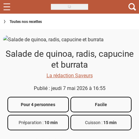
Skip
to
Recettes
Toutes nos recettes
main
content
Inspirations
Conseils
Salade de quinoa, radis, capucine
Menu de la semaine
et burrata
Actus
La rédaction Saveurs
Publié : jeudi 7 mai 2026 à 16:55
Téléchargez l'app Saveurs Recettes
Index des recettes
Pour 4 personnes
Facile
Guide d'achat
Préparation :
10 min
Cuisson :
15 min