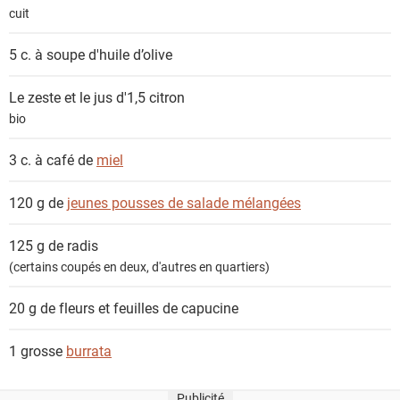
i
cuit
e
n
5 c. à soupe
d'huile d’olive
t
s
Le zeste et le jus d'1,5
citron
bio
3 c. à café de
miel
120 g de
jeunes pousses de salade mélangées
125 g de
radis
(certains coupés en deux, d'autres en quartiers)
20 g de fleurs et feuilles de
capucine
1 grosse
burrata
Publicité