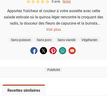
0 avis
Noter
A star rating of 0 out of 5.
Apportez fraîcheur et couleur à votre assiette avec cette
salade estivale où le quinoa léger rencontre le croquant des
radis, la douceur des fleurs de capucine et la burrata
crémeuse. Une explosion de saveurs et de textures, idéale
Voir plus
pour un repas sain et gourmand.
Sans poisson
Sans porc
Sans viande
Végétarien
Partager sur facebook
Partager sur twitter
Partager sur pinterest
Partager sur whatsapp
Envoyer à un ami
Publicité
V
Recettes similaires
o
i