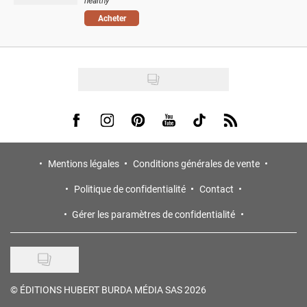
Acheter
Visit us on Facebook
Visit us on Instagram
Visit us on Pinterest
Visit us on Youtube
Visit us on Tiktok
Visit us on Rss
Mentions légales
Conditions générales de vente
Politique de confidentialité
Contact
Gérer les paramètres de confidentialité
©
ÉDITIONS HUBERT BURDA MÉDIA SAS 2026