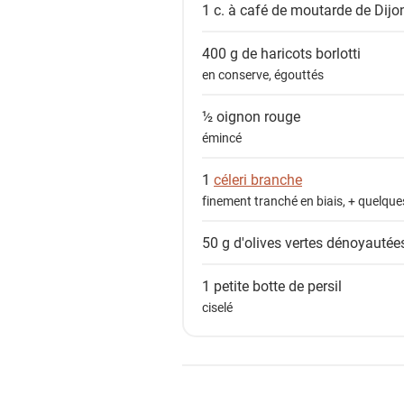
1 c. à café de
moutarde de Dijo
400 g de
haricots borlotti
en conserve, égouttés
½
oignon rouge
émincé
1
céleri branche
finement tranché en biais, + quelques
50 g
d'olives vertes dénoyautée
1 petite botte de
persil
ciselé