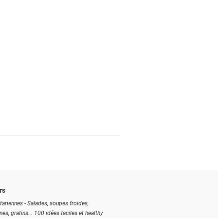
rs
tariennes - Salades, soupes froides,
ines, gratins... 100 idées faciles et healthy