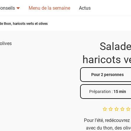
onseils
Menu de la semaine
Actus
e thon, haricots verts et olives
Salade
haricots v
tsapp
n ami
Pour 2 personnes
Préparation :
15 min
A star rating of 
Pour l’été, redécouvrez 
avec du thon, des olive