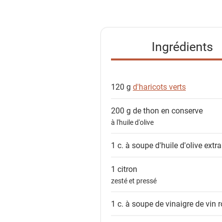
s
t
e
Ingrédients
d
e
s
120 g
d'haricots verts
i
n
200 g de
thon en conserve
g
à l'huile d'olive
r
é
1 c. à soupe
d'huile d'olive extra
d
i
1
citron
e
zesté et pressé
n
1 c. à soupe de
vinaigre de vin 
t
s