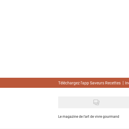
Skip
to
main
content
Téléchargez l'app Saveurs Recettes
In
Le magazine de l'art de vivre gourmand