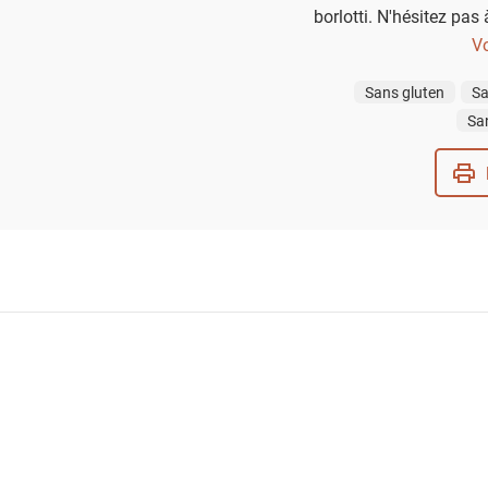
borlotti. N'hésitez pas à
bonne qualité, qui saur
Vo
marier parfaitement avec
Sans gluten
Sa
Sa