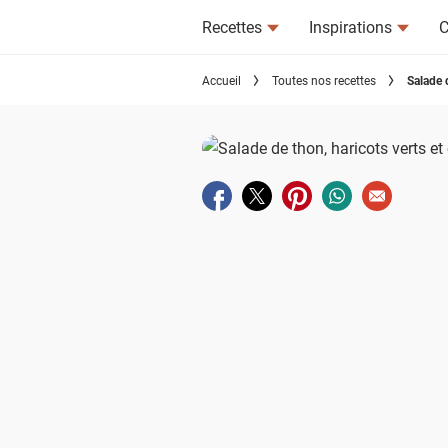
Recettes
Inspirations
C
Accueil
Toutes nos recettes
Salade d
Partager sur facebook
Partager sur twitter
Partager sur pinterest
Partager sur wha
Envoyer à u