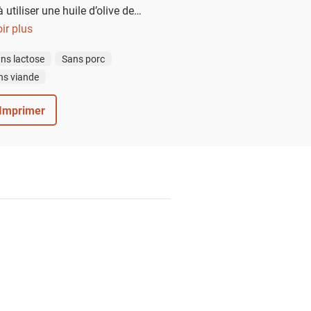
 utiliser une huile d’olive de
a sublimer votre salade et se
ir plus
 les olives vertes qui la composent.
ns lactose
Sans porc
ns viande
Imprimer