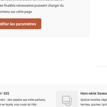
s finalités nécessaires puissent charger du
ontenu sur cette page.
ifier les paramètres
n° 325
Hors-série Saveu
éro : des salades aux mille parfums,
Spécial recettes végé
 en feuille, vins rosés de l'été...
terrines, quiches, tart