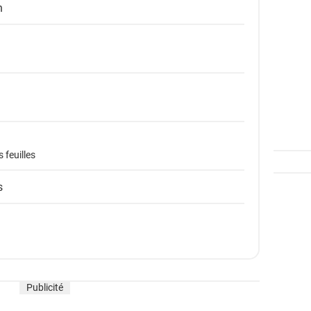
n
 feuilles
s
Publicité