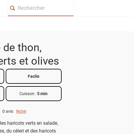
Search
 de thon,
erts et olives
Facile
Cuisson :
5 min
0 avis
Noter
0 out of 5.
les haricots verts en salade,
s, du céleri et des haricots