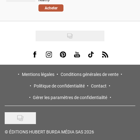
Acheter
Visit us on Facebook
Visit us on Instagram
Visit us on Pinterest
Visit us on Youtube
Visit us on Tiktok
Visit us on Rss
Mentions légales
Conditions générales de vente
Politique de confidentialité
Contact
Gérer les paramètres de confidentialité
©
ÉDITIONS HUBERT BURDA MÉDIA SAS 2026