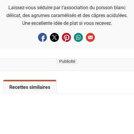
Laissez-vous séduire par l'association du poisson blanc
délicat, des agrumes caramélisés et des câpres acidulées.
Une excellente idée de plat si vous recevez.
Partager sur facebook
Partager sur twitter
Partager sur pinterest
Partager sur whatsapp
Envoyer à un ami
Publicité
V
Recettes similaires
o
i
r
l
a
l