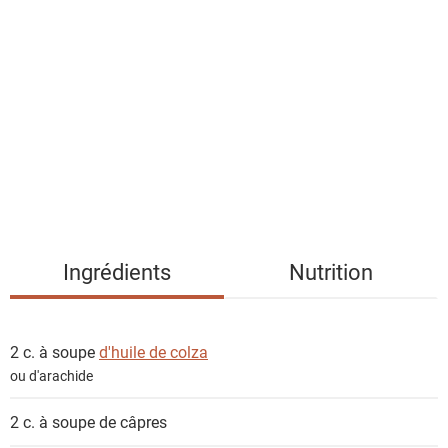
i
s
t
e
d
e
s
i
n
g
Ingrédients
Nutrition
r
é
d
2 c. à soupe
d'huile de colza
i
ou d'arachide
e
n
2 c. à soupe de
câpres
t