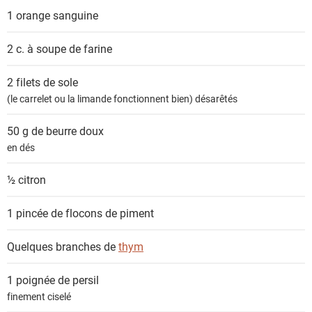
s
1
orange sanguine
2 c. à soupe de
farine
2 filets de
sole
(le carrelet ou la limande fonctionnent bien) désarêtés
50 g de
beurre doux
en dés
½
citron
1 pincée de
flocons de piment
Quelques branches de
thym
1 poignée de
persil
finement ciselé