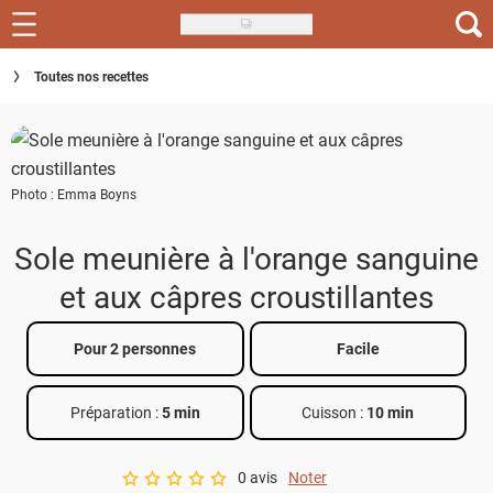
Skip
to
Recettes
Toutes nos recettes
main
content
Inspirations
Conseils
Photo : Emma Boyns
Menu de la semaine
Sole meunière à l'orange sanguine
Actus
et aux câpres croustillantes
Téléchargez l'app Saveurs Recettes
Pour 2 personnes
Facile
Index des recettes
Préparation :
5 min
Cuisson :
10 min
Guide d'achat
0 avis
Noter
A star rating of 0 out of 5.