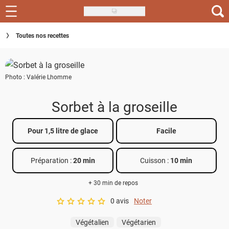
Skip
to
Recettes
Toutes nos recettes
main
content
Inspirations
Photo : Valérie Lhomme
Conseils
Menu de la semaine
Sorbet à la groseille
Actus
Pour 1,5 litre de glace
Facile
Téléchargez l'app Saveurs Recettes
Préparation :
20 min
Cuisson :
10 min
Index des recettes
+ 30 min de repos
Guide d'achat
0 avis
Noter
A star rating of 0 out of 5.
Végétalien
Végétarien