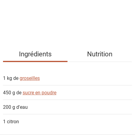
e
d
e
s
i
n
g
Ingrédients
Nutrition
r
é
d
1 kg de
groseilles
i
e
450 g de
sucre en poudre
n
t
200 g
d'eau
s
1
citron