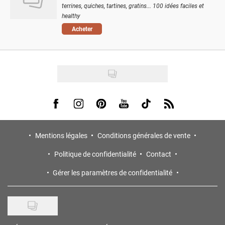
terrines, quiches, tartines, gratins... 100 idées faciles et
healthy
Acheter
Visit us on Facebook
Visit us on Instagram
Visit us on Pinterest
Visit us on Youtube
Visit us on Tiktok
Visit us on Rss
Mentions légales
Conditions générales de vente
Politique de confidentialité
Contact
Gérer les paramètres de confidentialité