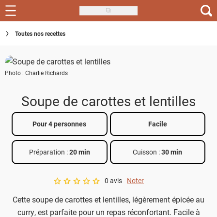
Skip
to
Recettes
Toutes nos recettes
main
content
Inspirations
Photo : Charlie Richards
Conseils
Menu de la semaine
Soupe de carottes et lentilles
Actus
Pour 4 personnes
Facile
Téléchargez l'app Saveurs Recettes
Préparation :
20 min
Cuisson :
30 min
Index des recettes
0 avis
Noter
Guide d'achat
A star rating of 0 out of 5.
Cette soupe de carottes et lentilles, légèrement épicée au
curry, est parfaite pour un repas réconfortant. Facile à