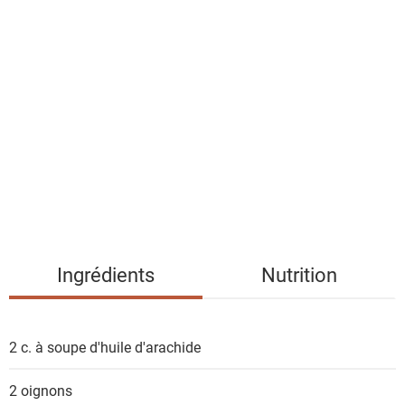
a
l
i
s
t
e
d
e
s
i
n
g
Ingrédients
Nutrition
r
é
d
2 c. à soupe
d'huile d'arachide
i
e
2
oignons
n