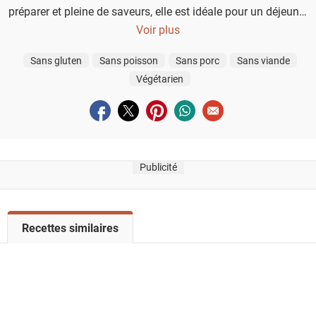
préparer et pleine de saveurs, elle est idéale pour un déjeuner
léger et nourrissant, avec moins de 300 calories par portion.
Voir plus
Sans gluten
Sans poisson
Sans porc
Sans viande
Végétarien
Partager sur facebook
Partager sur twitter
Partager sur pinterest
Partager sur whatsapp
Envoyer à un ami
Publicité
V
Recettes similaires
o
i
r
l