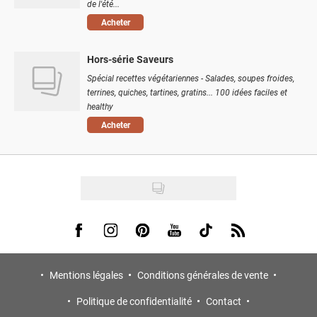
de l'été...
Acheter
Hors-série Saveurs
Spécial recettes végétariennes - Salades, soupes froides,
terrines, quiches, tartines, gratins... 100 idées faciles et
healthy
Acheter
Visit us on Facebook
Visit us on Instagram
Visit us on Pinterest
Visit us on Youtube
Visit us on Tiktok
Visit us on Rss
Mentions légales
Conditions générales de vente
Politique de confidentialité
Contact