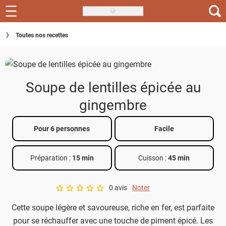
Skip
to
Recettes
Toutes nos recettes
main
content
Inspirations
Conseils
Soupe de lentilles épicée au
Menu de la semaine
gingembre
Actus
Pour 6 personnes
Facile
Téléchargez l'app Saveurs Recettes
Préparation :
15 min
Cuisson :
45 min
Index des recettes
0 avis
Noter
Guide d'achat
A star rating of 0 out of 5.
Cette soupe légère et savoureuse, riche en fer, est parfaite
pour se réchauffer avec une touche de piment épicé. Les