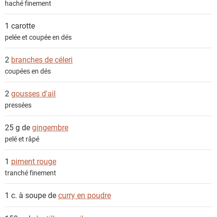
haché finement
t
s
1
carotte
pelée et coupée en dés
2
branches de céleri
coupées en dés
2
gousses d'ail
pressées
25 g de
gingembre
pelé et râpé
1
piment rouge
tranché finement
1 c. à soupe de
curry en poudre