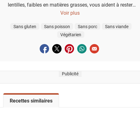
lentilles, faibles en matières grasses, vous aident à rester
rassasié plus longtemps, tout en étant un plat facile à
Voir plus
préparer et plein de saveurs.
Sans gluten
Sans poisson
Sans porc
Sans viande
Végétarien
Partager sur facebook
Partager sur twitter
Partager sur pinterest
Partager sur whatsapp
Envoyer à un ami
Publicité
V
Recettes similaires
o
i
r
l