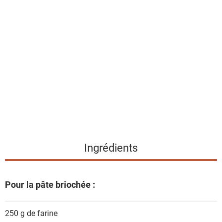
l
i
s
t
e
d
e
s
i
n
g
Ingrédients
r
é
d
Pour la pâte briochée :
i
e
250 g de
farine
n