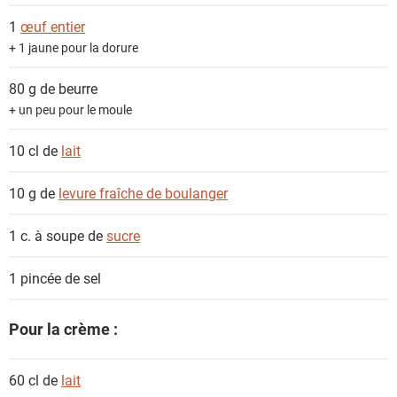
t
1
œuf entier
s
+ 1 jaune pour la dorure
80 g de
beurre
+ un peu pour le moule
10 cl de
lait
10 g de
levure fraîche de boulanger
1 c. à soupe de
sucre
1 pincée de
sel
Pour la crème :
60 cl de
lait