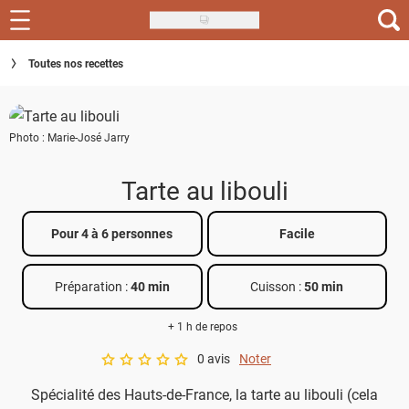
Skip
to
Recettes
Toutes nos recettes
main
content
Inspirations
Photo : Marie-José Jarry
Conseils
Menu de la semaine
Tarte au libouli
Actus
Pour 4 à 6 personnes
Facile
Téléchargez l'app Saveurs Recettes
Préparation :
40 min
Cuisson :
50 min
Index des recettes
+ 1 h de repos
Guide d'achat
0 avis
Noter
A star rating of 0 out of 5.
Spécialité des Hauts-de-France, la tarte au libouli (cela