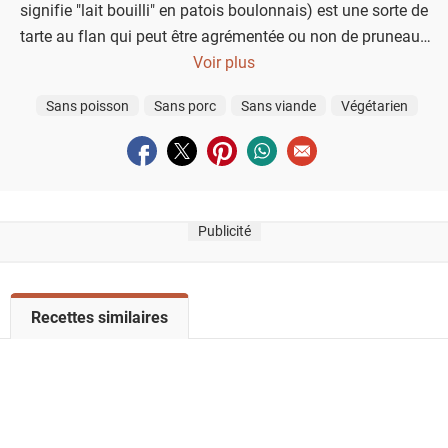
signifie "lait bouilli" en patois boulonnais) est une sorte de
tarte au flan qui peut être agrémentée ou non de pruneaux
Voir plus
séchés.
Sans poisson
Sans porc
Sans viande
Végétarien
Partager sur facebook
Partager sur twitter
Partager sur pinterest
Partager sur whatsapp
Envoyer à un ami
Publicité
V
Recettes similaires
o
i
r
l
a