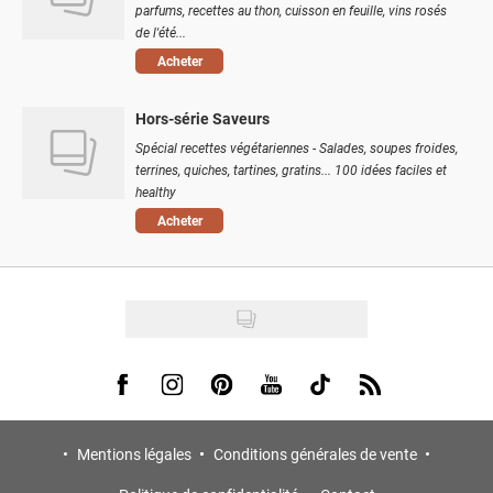
parfums, recettes au thon, cuisson en feuille, vins rosés
de l'été...
Acheter
Hors-série Saveurs
Spécial recettes végétariennes - Salades, soupes froides,
terrines, quiches, tartines, gratins... 100 idées faciles et
healthy
Acheter
Visit us on Facebook
Visit us on Instagram
Visit us on Pinterest
Visit us on Youtube
Visit us on Tiktok
Visit us on Rss
Mentions légales
Conditions générales de vente