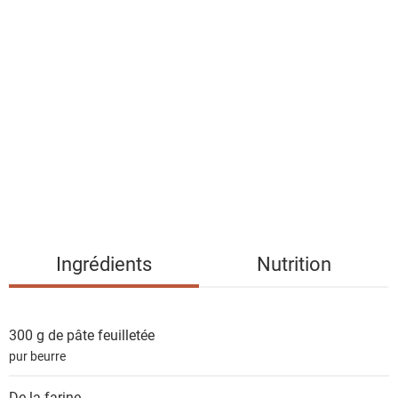
l
i
s
t
e
d
e
s
i
n
g
Ingrédients
Nutrition
r
é
d
300 g de
pâte feuilletée
i
pur beurre
e
n
De la
farine