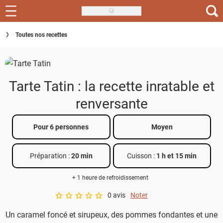
Skip
to
Recettes
Toutes nos recettes
main
content
Inspirations
Conseils
Tarte Tatin : la recette inratable et
Menu de la semaine
renversante
Actus
Pour 6 personnes
Moyen
Téléchargez l'app Saveurs Recettes
Préparation :
20 min
Cuisson :
1 h et 15 min
Index des recettes
+ 1 heure de refroidissement
Guide d'achat
0 avis
Noter
A star rating of 0 out of 5.
Un caramel foncé et sirupeux, des pommes fondantes et une