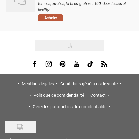
terrines, quiches, tartines, gratins... 100 idées faciles et
healthy
Acheter
Visit us on Facebook
Visit us on Instagram
Visit us on Pinterest
Visit us on Youtube
Visit us on Tiktok
Visit us on Rss
Mentions légales
Conditions générales de vente
Politique de confidentialité
Contact
Gérer les paramètres de confidentialité