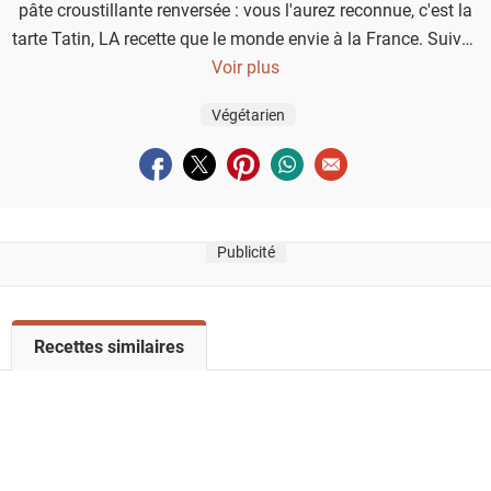
pâte croustillante renversée : vous l'aurez reconnue, c'est la
tarte Tatin, LA recette que le monde envie à la France. Suivez
ces étapes pour la réussir à tous les coups.
Voir plus
Végétarien
Partager sur facebook
Partager sur twitter
Partager sur pinterest
Partager sur whatsapp
Envoyer à un ami
Publicité
V
Recettes similaires
o
i
r
l
a