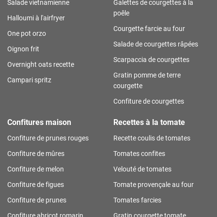
Salade vietnamienne
Galettes de courgettes à la
poêle
Halloumi à l'airfryer
Courgette farcie au four
One pot orzo
Salade de courgettes râpées
Oignon frit
Scarpaccia de courgettes
Overnight oats recette
Gratin pomme de terre
Campari spritz
courgette
Confiture de courgettes
Confitures maison
Recettes à la tomate
Confiture de prunes rouges
Recette coulis de tomates
Confiture de mûres
Tomates confites
Confiture de melon
Velouté de tomates
Confiture de figues
Tomate provençale au four
Confiture de prunes
Tomates farcies
Confiture abricot romarin
Gratin courgette tomate