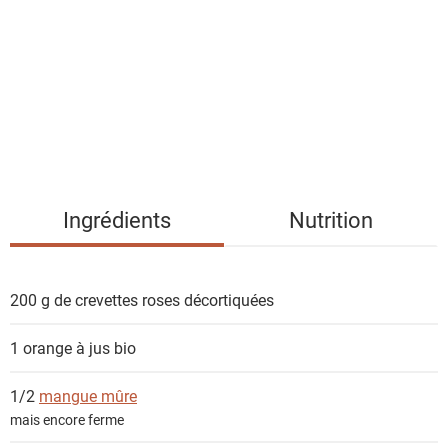
t
e
d
e
s
i
n
g
Ingrédients
Nutrition
r
é
d
200 g
de crevettes roses décortiquées
i
e
1
orange à jus bio
n
t
1/2
mangue mûre
s
mais encore ferme