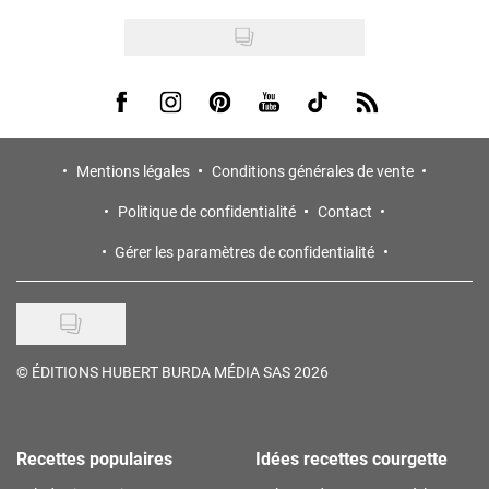
Visit us on Facebook
Visit us on Instagram
Visit us on Pinterest
Visit us on Youtube
Visit us on Tiktok
Visit us on Rss
Mentions légales
Conditions générales de vente
Politique de confidentialité
Contact
Gérer les paramètres de confidentialité
©
ÉDITIONS HUBERT BURDA MÉDIA SAS 2026
Recettes populaires
Idées recettes courgette