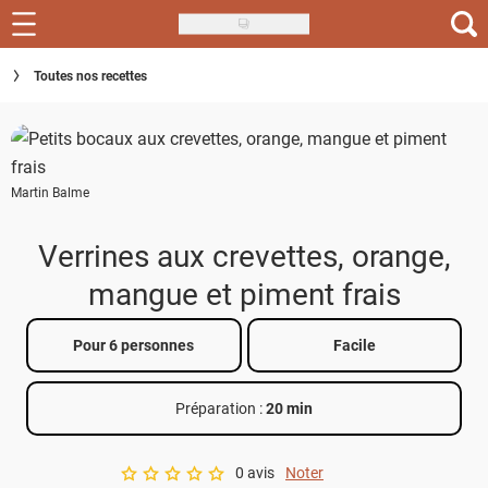
Skip
to
Recettes
Toutes nos recettes
main
content
Inspirations
Conseils
Martin Balme
Menu de la semaine
Verrines aux crevettes, orange,
Actus
mangue et piment frais
Téléchargez l'app Saveurs Recettes
Pour 6 personnes
Facile
Index des recettes
Préparation :
20 min
Guide d'achat
0 avis
Noter
A star rating of 0 out of 5.