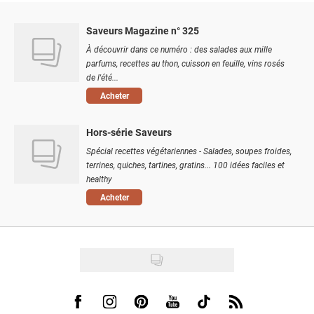
Saveurs Magazine n° 325
À découvrir dans ce numéro : des salades aux mille
parfums, recettes au thon, cuisson en feuille, vins rosés
de l'été...
Acheter
Hors-série Saveurs
Spécial recettes végétariennes - Salades, soupes froides,
terrines, quiches, tartines, gratins... 100 idées faciles et
healthy
Acheter
Visit us on Facebook
Visit us on Instagram
Visit us on Pinterest
Visit us on Youtube
Visit us on Tiktok
Visit us on Rss