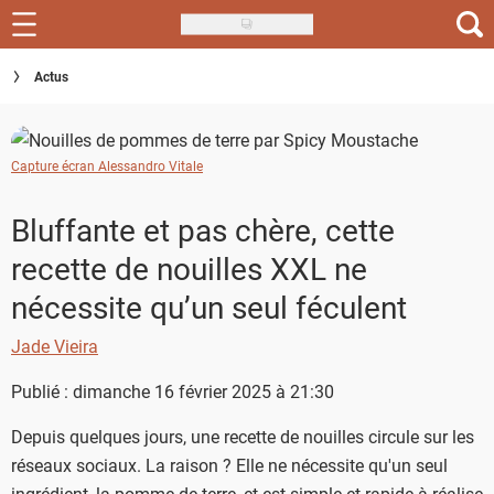
Skip
to
Recettes
Actus
main
content
Inspirations
Capture écran Alessandro Vitale
Conseils
Menu de la semaine
Bluffante et pas chère, cette
recette de nouilles XXL ne
Actus
nécessite qu’un seul féculent
Téléchargez l'app Saveurs Recettes
Jade Vieira
Index des recettes
Publié : dimanche 16 février 2025 à 21:30
Guide d'achat
Depuis quelques jours, une recette de nouilles circule sur les
réseaux sociaux. La raison ? Elle ne nécessite qu'un seul
ingrédient, la pomme de terre, et est simple et rapide à réaliser.