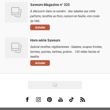
Saveurs Magazine n° 325
À découvrir dans ce numéro : des salades aux mille
parfums, recettes au thon, cuisson en feuille, vins rosés
de l'été...
Acheter
Hors-série Saveurs
Spécial recettes végétariennes - Salades, soupes froides,
terrines, quiches, tartines, gratins... 100 idées faciles et
healthy
Acheter
Visit us on Facebook
Visit us on Instagram
Visit us on Pinterest
Visit us on Youtube
Visit us on Tiktok
Visit us on Rss