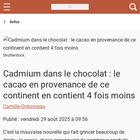
Skip
to
Recettes
Actus
main
content
Inspirations
Conseils
Shutterstock
Menu de la semaine
Cadmium dans le chocolat : le
Actus
cacao en provenance de ce
Téléchargez l'app Saveurs Recettes
continent en contient 4 fois moins
Index des recettes
Camille Ordonneau
Guide d'achat
Publié : vendredi 29 août 2025 à 09:56
C’est la mauvaise nouvelle qui fait grincer beaucoup de
dents : le cacao, et par conséquent de nombreux produits