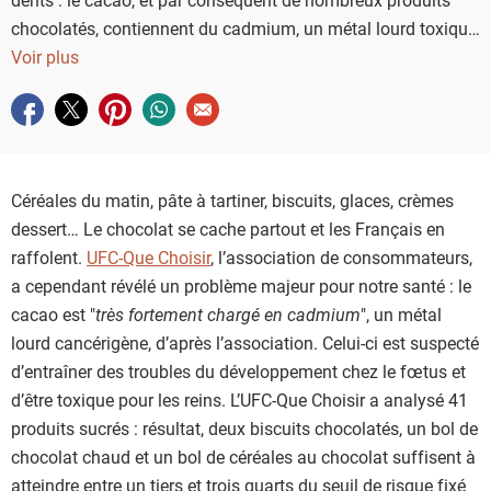
chocolatés, contiennent du cadmium, un métal lourd toxique
et cancérigène.
Voir plus
Partager sur facebook
Partager sur twitter
Partager sur pinterest
Partager sur whatsapp
Envoyer à un ami
Céréales du matin, pâte à tartiner, biscuits, glaces, crèmes
dessert… Le chocolat se cache partout et les Français en
raffolent.
UFC-Que Choisir
, l’association de consommateurs,
a cependant révélé un problème majeur pour notre santé : le
cacao est "
très fortement chargé en cadmium
", un métal
lourd cancérigène, d’après l’association. Celui-ci est suspecté
d’entraîner des troubles du développement chez le fœtus et
d’être toxique pour les reins. L’UFC-Que Choisir a analysé 41
produits sucrés : résultat, deux biscuits chocolatés, un bol de
chocolat chaud et un bol de céréales au chocolat suffisent à
atteindre entre un tiers et trois quarts du seuil de risque fixé