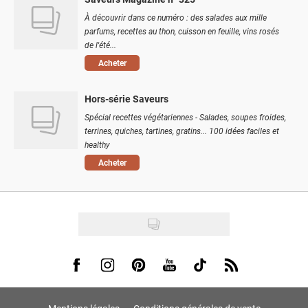
À découvrir dans ce numéro : des salades aux mille
parfums, recettes au thon, cuisson en feuille, vins rosés
de l'été...
Acheter
Hors-série Saveurs
Spécial recettes végétariennes - Salades, soupes froides,
terrines, quiches, tartines, gratins... 100 idées faciles et
healthy
Acheter
Visit us on Facebook
Visit us on Instagram
Visit us on Pinterest
Visit us on Youtube
Visit us on Tiktok
Visit us on Rss