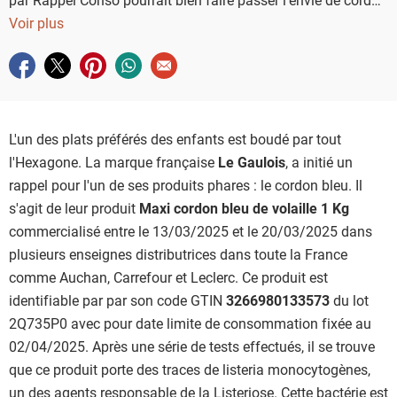
bleu à plus d’un.
Voir plus
Partager sur facebook
Partager sur twitter
Partager sur pinterest
Partager sur whatsapp
Envoyer à un ami
L'un des plats préférés des enfants est boudé par tout
l'Hexagone. La marque française
Le Gaulois
, a initié un
rappel pour l'un de ses produits phares : le cordon bleu. Il
s'agit de leur produit
Maxi cordon bleu de volaille 1 Kg
commercialisé entre le 13/03/2025 et le 20/03/2025 dans
plusieurs enseignes distributrices dans toute la France
comme Auchan, Carrefour et Leclerc. Ce produit est
identifiable par par son code GTIN
3266980133573
du lot
2Q735P0 avec pour date limite de consommation fixée au
02/04/2025. Après une série de tests effectués, il se trouve
que ce produit porte des traces de listeria monocytogènes,
un des agents responsable de la Listeriose. Cette bactérie est