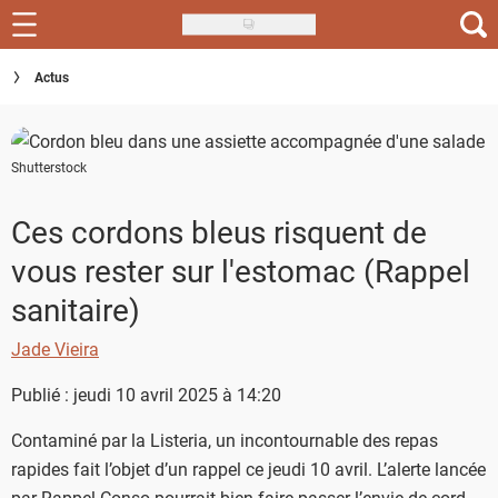
Skip
to
Recettes
Actus
main
content
Inspirations
Shutterstock
Conseils
Menu de la semaine
Ces cordons bleus risquent de
vous rester sur l'estomac (Rappel
Actus
sanitaire)
Téléchargez l'app Saveurs Recettes
Jade Vieira
Index des recettes
Publié : jeudi 10 avril 2025 à 14:20
Guide d'achat
Contaminé par la Listeria, un incontournable des repas
rapides fait l’objet d’un rappel ce jeudi 10 avril. L’alerte lancée
par Rappel Conso pourrait bien faire passer l’envie de cordon