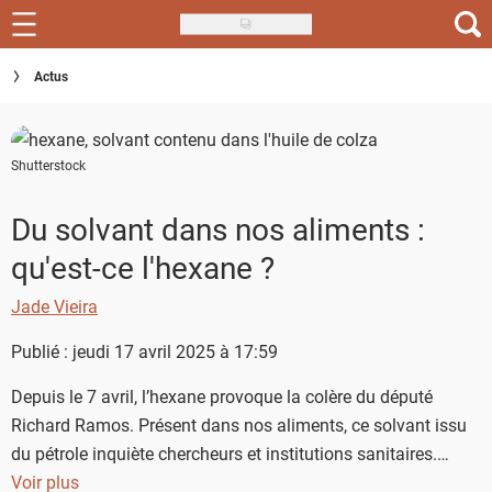
Skip
to
Recettes
Actus
main
content
Inspirations
Shutterstock
Conseils
Menu de la semaine
Du solvant dans nos aliments :
qu'est-ce l'hexane ?
Actus
Jade Vieira
Téléchargez l'app Saveurs Recettes
Publié : jeudi 17 avril 2025 à 17:59
Index des recettes
Depuis le 7 avril, l’hexane provoque la colère du député
Guide d'achat
Richard Ramos. Présent dans nos aliments, ce solvant issu
du pétrole inquiète chercheurs et institutions sanitaires.
Pourtant, il échappe encore à la vigilance des consommateur
Voir plus