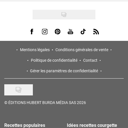
Visit us on Facebook
Visit us on Instagram
Visit us on Pinterest
Visit us on Youtube
Visit us on Tiktok
Visit us on Rss
Mentions légales
Conditions générales de vente
Politique de confidentialité
Contact
Gérer les paramètres de confidentialité
©
ÉDITIONS HUBERT BURDA MÉDIA SAS 2026
Recettes populaires
Idées recettes courgette