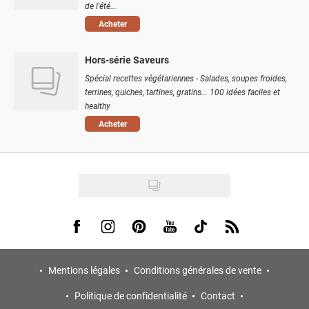
de l'été...
Acheter
Hors-série Saveurs
Spécial recettes végétariennes - Salades, soupes froides,
terrines, quiches, tartines, gratins... 100 idées faciles et
healthy
Acheter
Visit us on Facebook
Visit us on Instagram
Visit us on Pinterest
Visit us on Youtube
Visit us on Tiktok
Visit us on Rss
Mentions légales
Conditions générales de vente
Politique de confidentialité
Contact