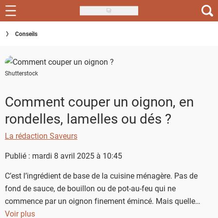
Skip
to
Recettes
Conseils
main
content
Inspirations
Shutterstock
Conseils
Menu de la semaine
Comment couper un oignon, en
rondelles, lamelles ou dés ?
Actus
La rédaction Saveurs
Téléchargez l'app Saveurs Recettes
Publié : mardi 8 avril 2025 à 10:45
Index des recettes
C’est l’ingrédient de base de la cuisine ménagère. Pas de
Guide d'achat
fond de sauce, de bouillon ou de pot-au-feu qui ne
commence par un oignon finement émincé. Mais quelle
découpe facile et régulière faire en fonction de chaque plat ?
Voir plus