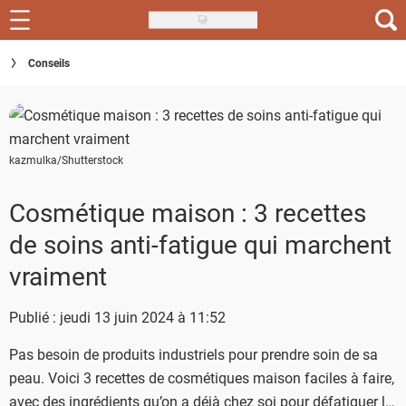
Skip
to
Recettes
Conseils
main
content
Inspirations
Conseils
kazmulka/Shutterstock
Menu de la semaine
Cosmétique maison : 3 recettes
Actus
de soins anti-fatigue qui marchent
Téléchargez l'app Saveurs Recettes
vraiment
Index des recettes
Publié : jeudi 13 juin 2024 à 11:52
Guide d'achat
Pas besoin de produits industriels pour prendre soin de sa
peau. Voici 3 recettes de cosmétiques maison faciles à faire,
avec des ingrédients qu’on a déjà chez soi pour défatiguer la