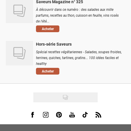
Saveurs Magazine n° 325
À découvrir dans ce numéro : des salades aux mille
parfums, recettes au thon, cuisson en feuille, vins rosés
de l'été...
Acheter
Hors-série Saveurs
Spécial recettes végétariennes - Salades, soupes froides,
terrines, quiches, tartines, gratins... 100 idées faciles et
healthy
Acheter
Visit us on Facebook
Visit us on Instagram
Visit us on Pinterest
Visit us on Youtube
Visit us on Tiktok
Visit us on Rss