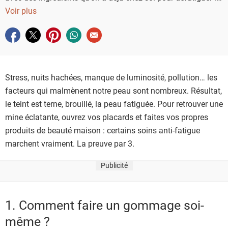
peau, diminuer les cernes et booster le teint !
Voir plus
Partager sur facebook
Partager sur twitter
Partager sur pinterest
Partager sur whatsapp
Envoyer à un ami
Stress, nuits hachées, manque de luminosité, pollution… les
facteurs qui malmènent notre peau sont nombreux. Résultat,
le teint est terne, brouillé, la peau fatiguée. Pour retrouver une
mine éclatante, ouvrez vos placards et faites vos propres
produits de beauté maison : certains soins anti-fatigue
marchent vraiment. La preuve par 3.
Publicité
1. Comment faire un gommage soi-
même ?