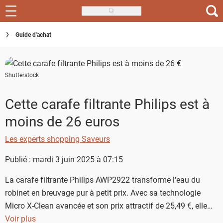
Skip
to
Recettes
Guide d'achat
main
content
Inspirations
Shutterstock
Conseils
Menu de la semaine
Cette carafe filtrante Philips est à
moins de 26 euros
Actus
Les experts shopping Saveurs
Téléchargez l'app Saveurs Recettes
Publié : mardi 3 juin 2025 à 07:15
Index des recettes
La carafe filtrante Philips AWP2922 transforme l'eau du
Guide d'achat
robinet en breuvage pur à petit prix. Avec sa technologie
Micro X-Clean avancée et son prix attractif de 25,49 €, elle
combine performance de filtration et économies
Voir plus