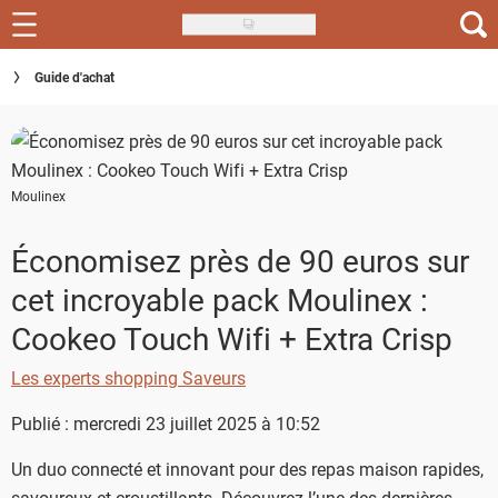
Skip
to
Recettes
Guide d'achat
main
content
Inspirations
Conseils
Moulinex
Menu de la semaine
Économisez près de 90 euros sur
Actus
cet incroyable pack Moulinex :
Téléchargez l'app Saveurs Recettes
Cookeo Touch Wifi + Extra Crisp
Index des recettes
Les experts shopping Saveurs
Guide d'achat
Publié : mercredi 23 juillet 2025 à 10:52
Un duo connecté et innovant pour des repas maison rapides,
savoureux et croustillants. Découvrez l’une des dernières