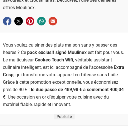
offres Moulinex.
Partager sur facebook
Partager sur twitter
Partager sur pinterest
Partager sur whatsapp
Envoyer à un ami
Vous voulez cuisiner des plats maison sans y passer des
heures ? Ce
pack exclusif signé Moulinex
est fait pour vous.
Le multicuiseur
Cookeo Touch Wifi
, véritable assistant
culinaire intelligent, est ici accompagné de l’accessoire
Extra
Crisp
, qui transforme votre appareil en friteuse sans huile.
Grâce à cette promotion exceptionnelle, vous économisez
près de 90 € :
le duo passe de 489,98 € à seulement 400,04
€
. Une occasion en or d’équiper votre cuisine avec du
matériel fiable, rapide et innovant.
Publicité