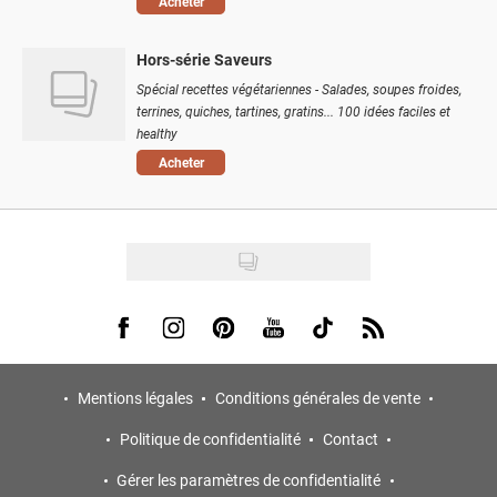
Acheter
Hors-série Saveurs
Spécial recettes végétariennes - Salades, soupes froides,
terrines, quiches, tartines, gratins... 100 idées faciles et
healthy
Acheter
Visit us on Facebook
Visit us on Instagram
Visit us on Pinterest
Visit us on Youtube
Visit us on Tiktok
Visit us on Rss
Mentions légales
Conditions générales de vente
Politique de confidentialité
Contact
Gérer les paramètres de confidentialité