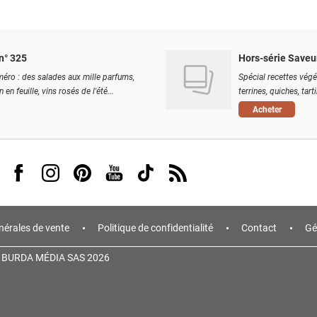
n° 325
Hors-série Saveu
éro : des salades aux mille parfums,
Spécial recettes végé
 en feuille, vins rosés de l'été...
terrines, quiches, tart
Acheter
Visit us on Facebook
Visit us on Instagram
Visit us on Pinterest
Visit us on Youtube
Visit us on Tiktok
Visit us on Rss
nérales de vente
Politique de confidentialité
Contact
Gé
 BURDA MÉDIA SAS 2026