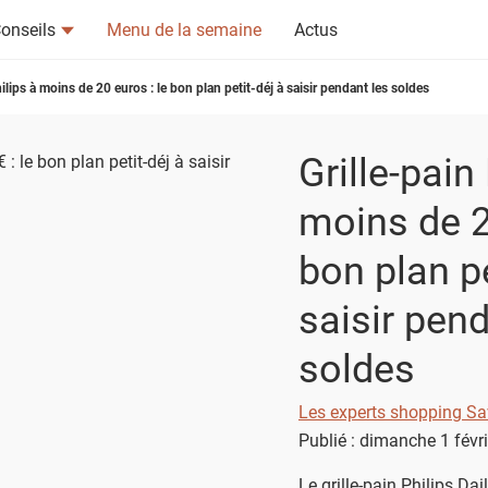
onseils
Menu de la semaine
Actus
hilips à moins de 20 euros : le bon plan petit-déj à saisir pendant les soldes
Grille-pain
moins de 2
bon plan pe
tsapp
n ami
saisir pend
soldes
Les experts shopping Sa
Publié : dimanche 1 févr
Le grille-pain Philips D