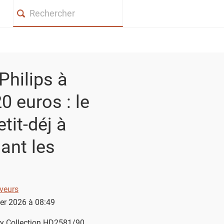
Search
 Philips à
0 euros : le
tit-déj à
ant les
veurs
ier 2026 à 08:49
aily Collection HD2581/90