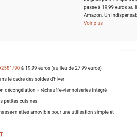
passe à 19,99 euros au l
Amazon. Un indispensabl
pour des matins plus sim
Voir plus
HD2581/90
à 19,99 euros (au lieu de 27,99 euros)
ns le cadre des soldes d’hiver
on décongélation + réchauffe-viennoiseries intégré
s petites cuisines
amasse-miettes amovible pour une utilisation simple et
NT