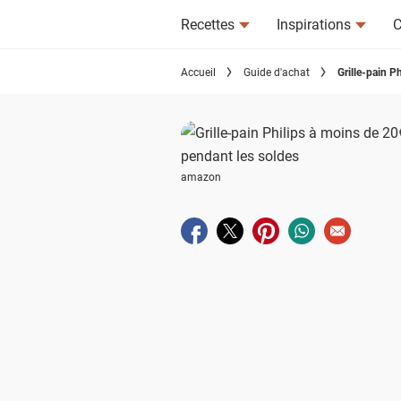
Recettes
Inspirations
C
Accueil
Guide d'achat
Grille-pain P
amazon
Partager sur facebook
Partager sur twitter
Partager sur pinterest
Partager sur wha
Envoyer à u