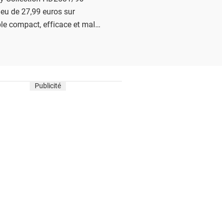
ieu de 27,99 euros sur
e compact, efficace et malin
ples sans se ruiner.
Publicité