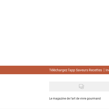
Skip
to
main
content
Téléchargez l'app Saveurs Recettes
In
Le magazine de l'art de vivre gourmand