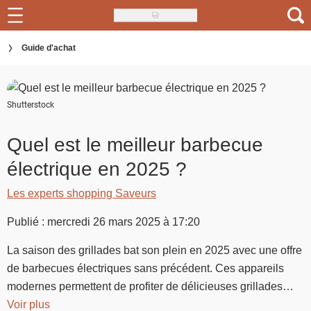
Skip
to
Recettes
Guide d'achat
main
content
Inspirations
Shutterstock
Conseils
Menu de la semaine
Quel est le meilleur barbecue
électrique en 2025 ?
Actus
Les experts shopping Saveurs
Téléchargez l'app Saveurs Recettes
Publié : mercredi 26 mars 2025 à 17:20
Index des recettes
La saison des grillades bat son plein en 2025 avec une offre
Guide d'achat
de barbecues électriques sans précédent. Ces appareils
modernes permettent de profiter de délicieuses grillades
sans fumée excessive ni complications liées au charbon.
Voir plus