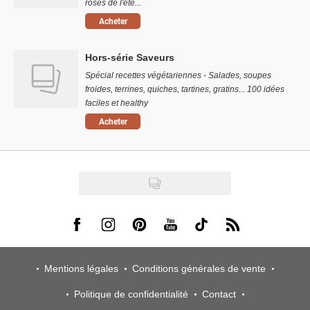
rosés de l'été...
Acheter
Hors-série Saveurs
Spécial recettes végétariennes - Salades, soupes
froides, terrines, quiches, tartines, gratins... 100 idées
faciles et healthy
Acheter
Visit us on Facebook
Visit us on Instagram
Visit us on Pinterest
Visit us on Youtube
Visit us on Tiktok
Visit us on Rss
Mentions légales
Conditions générales de vente
Politique de confidentialité
Contact