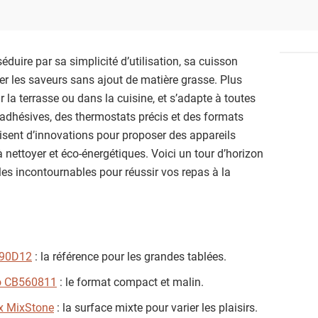
face à la diversité des 
plancha idéale pour vos 
Découvrez notre sélectio
éduire par sa simplicité d’utilisation, sa cuisson
du moment, adaptées à t
r les saveurs sans ajout de matière grasse. Plus
ur la terrasse ou dans la cuisine, et s’adapte à toutes
iadhésives, des thermostats précis et des formats
alisent d’innovations pour proposer des appareils
à nettoyer et éco-énergétiques. Voici un tour d’horizon
les incontournables pour réussir vos repas à la
690D12
: la référence pour les grandes tablées.
o CB560811
: le format compact et malin.
ox MixStone
: la surface mixte pour varier les plaisirs.