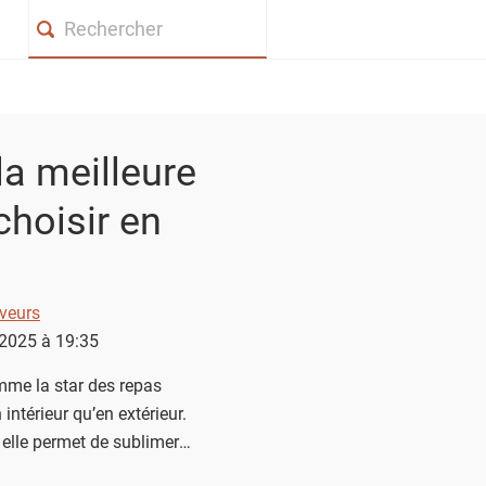
Search
la meilleure
choisir en
veurs
n 2025 à 19:35
me la star des repas
intérieur qu’en extérieur.
, elle permet de sublimer
umes en un clin d’œil. Mais