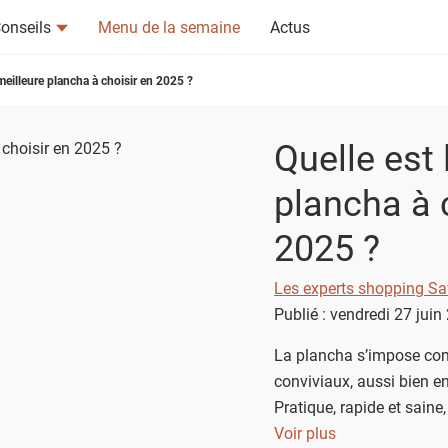
onseils
Menu de la semaine
Actus
 meilleure plancha à choisir en 2025 ?
Quelle est 
plancha à 
tsapp
n ami
2025 ?
Les experts shopping Sa
Publié : vendredi 27 jui
La plancha s’impose com
conviviaux, aussi bien en 
Pratique, rapide et saine
viandes, poissons et lég
Voir plus