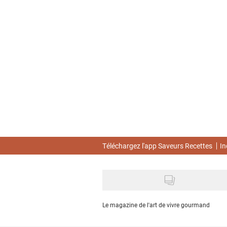
Skip
to
main
content
Téléchargez l'app Saveurs Recettes
In
Le magazine de l'art de vivre gourmand