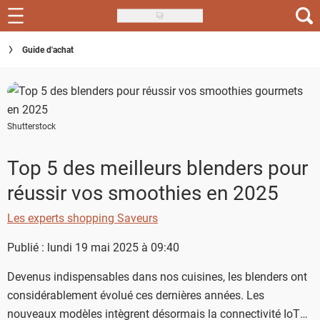
Skip
to
Recettes
Guide d'achat
main
content
Inspirations
Conseils
Shutterstock
Menu de la semaine
Top 5 des meilleurs blenders pour
Actus
réussir vos smoothies en 2025
Téléchargez l'app Saveurs Recettes
Les experts shopping Saveurs
Index des recettes
Publié : lundi 19 mai 2025 à 09:40
Guide d'achat
Devenus indispensables dans nos cuisines, les blenders ont
considérablement évolué ces dernières années. Les
nouveaux modèles intègrent désormais la connectivité IoT