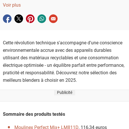
permettant un contrôle via smartphone, des moteurs à haute
Voir plus
efficacité énergétique et des systèmes d'intelligence
Partager sur facebook
Partager sur twitter
Partager sur pinterest
Partager sur whatsapp
Envoyer à un ami
artificielle adaptant automatiquement les cycles selon vos ing
Cette révolution technique s'accompagne d'une conscience
environnementale accrue avec des appareils durables
utilisant des matériaux recyclables et une consommation
électrique optimisée - un équilibre parfait entre performance,
praticité et responsabilité. Découvrez notre sélection des
meilleurs blenders à choisir en 2025.
Publicité
Sommaire des produits testés
Moulinex Perfect Mix+ LM811D
, 116,34 euros