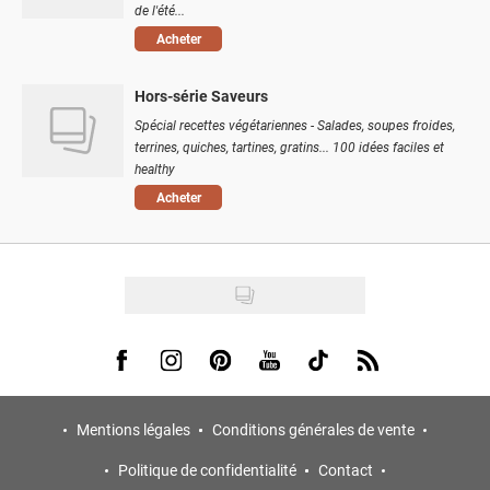
de l'été...
Acheter
Hors-série Saveurs
Spécial recettes végétariennes - Salades, soupes froides,
terrines, quiches, tartines, gratins... 100 idées faciles et
healthy
Acheter
Visit us on Facebook
Visit us on Instagram
Visit us on Pinterest
Visit us on Youtube
Visit us on Tiktok
Visit us on Rss
Mentions légales
Conditions générales de vente
Politique de confidentialité
Contact