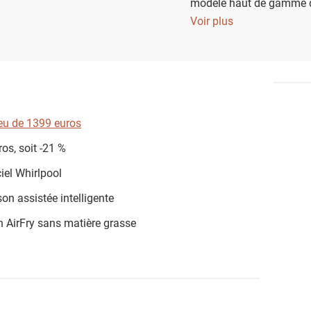
modèle haut de gamme qu
quotidien grâce à la tec
Voir plus
cuisson AirFry sans huil
ieu de 1399 euros
s, soit -21 %
ciel Whirlpool
on assistée intelligente
n AirFry sans matière grasse