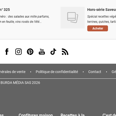
n° 325
Hors-série Saveu
éro : des salades aux mille parfums,
Spécial recettes végé
 en feuille, vins rosés de l'été...
terrines, quiches, tart
Acheter
Visit us on Facebook
Visit us on Instagram
Visit us on Pinterest
Visit us on Youtube
Visit us on Tiktok
Visit us on Rss
nérales de vente
Politique de confidentialité
Contact
Gé
 BURDA MÉDIA SAS 2026
es
Confitures maison
Recettes à la
C'est d