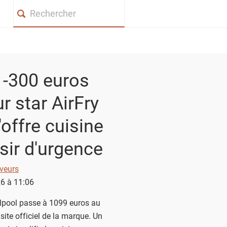
Search
: -300 euros
r star AirFry
l'offre cuisine
sir d'urgence
veurs
26 à 11:06
rlpool passe à 1099 euros au
 site officiel de la marque. Un