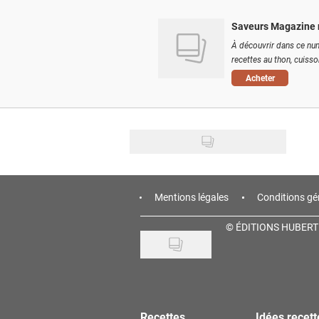
Saveurs Magazine 
À découvrir dans ce num
recettes au thon, cuisson
Acheter
Mentions légales
Conditions gé
©
ÉDITIONS HUBERT
Recettes
Idées recett