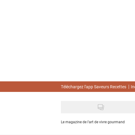
Skip
to
main
content
Téléchargez l'app Saveurs Recettes
In
Le magazine de l'art de vivre gourmand