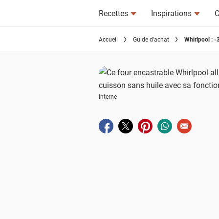
Recettes
Inspirations
C
Accueil
Guide d'achat
Whirlpool : -3
Interne
Partager sur facebook
Partager sur twitter
Partager sur pinterest
Partager sur wha
Envoyer à u