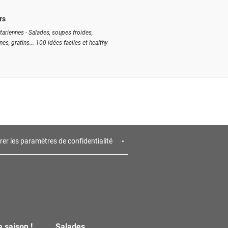
rs
tariennes - Salades, soupes froides,
ines, gratins... 100 idées faciles et healthy
rer les paramètres de confidentialité
e saison !
Salades