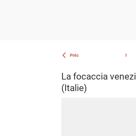
Page
Préc
1
Vous êtes actuellement sur la page 3
Page
La focaccia venez
(Italie)