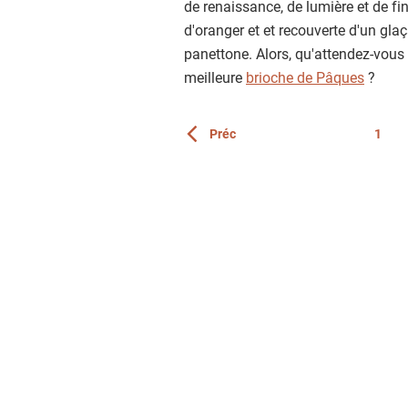
de renaissance, de lumière et de fi
d'oranger et et recouverte d'un glaç
panettone. Alors, qu'attendez-vous p
meilleure
brioche de Pâques
?
Page
Préc
1
Vous êtes actuellement sur la page 3
Page