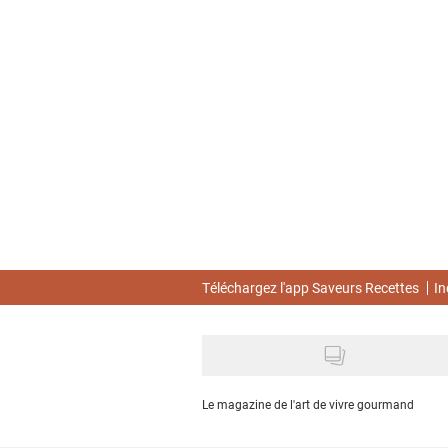
Skip
to
main
content
Téléchargez l'app Saveurs Recettes
In
Le magazine de l'art de vivre gourmand