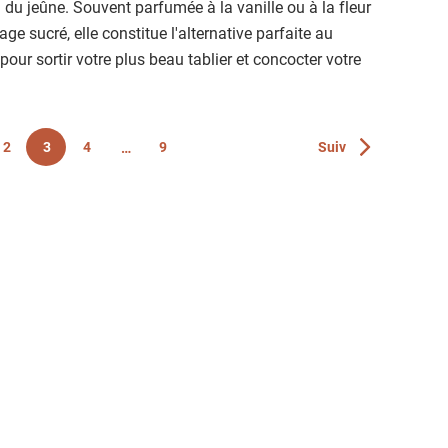
n du jeûne. Souvent parfumée à la vanille ou à la fleur
age sucré, elle constitue l'alternative parfaite au
our sortir votre plus beau tablier et concocter votre
Page
2
3
4
9
Suiv
Page
Page
Page
Page