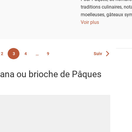
traditions culinaires, n
moelleuses, gâteaux sym
transmises depuis des gé
Voir plus
tour du monde sucré à tr
Page
2
3
4
9
Suiv
Page
Page
Page
Page
iana ou brioche de Pâques