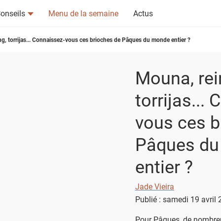
onseils
Menu de la semaine
Actus
ng, torrijas... Connaissez-vous ces brioches de Pâques du monde entier ?
Mouna, rei
torrijas...
tsapp
n ami
vous ces b
Pâques d
entier ?
Jade Vieira
Publié : samedi 19 avril
Pour Pâques, de nombreu