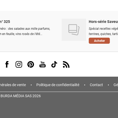
n° 325
Hors-série Saveu
éro : des salades aux mille parfums,
Spécial recettes végé
 en feuille, vins rosés de l'été...
terrines, quiches, tart
Acheter
Visit us on Facebook
Visit us on Instagram
Visit us on Pinterest
Visit us on Youtube
Visit us on Tiktok
Visit us on Rss
nérales de vente
Politique de confidentialité
Contact
Gé
 BURDA MÉDIA SAS 2026