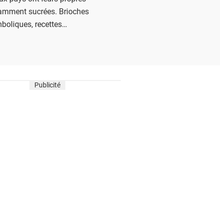
otamment sucrées. Brioches
boliques, recettes
nérations… Voici un petit
avers ces spécialités pascales.
Publicité