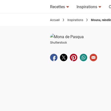
Recettes
Inspirations
C
Accueil
Inspirations
Mouna, reindli
Shutterstock
Partager sur facebook
Partager sur twitter
Partager sur pinterest
Partager sur wha
Envoyer à u