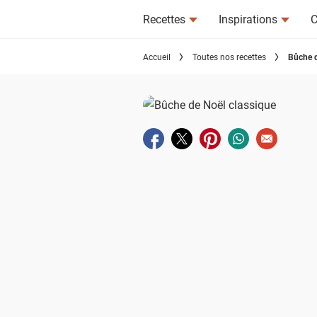
Recettes
Inspirations
C
Accueil
Toutes nos recettes
Bûche d
Partager sur facebook
Partager sur twitter
Partager sur pinterest
Partager sur wha
Envoyer à u