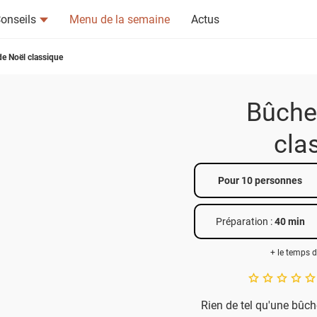
onseils
Menu de la semaine
Actus
e Noël classique
Bûche
cla
tsapp
n ami
Pour 10 personnes
Préparation :
40 min
+ le temps d
A star rating of 
Rien de tel qu'une bûch