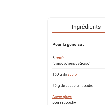
i
s
t
e
Ingrédients
d
e
s
Pour la génoise :
i
n
6
œufs
g
(blancs et jaunes séparés)
r
é
150 g de
sucre
d
i
50 g de
cacao en poudre
e
n
Sucre glace
t
pour saupoudrer