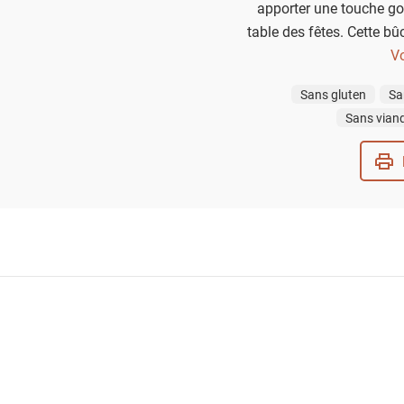
apporter une touche go
table des fêtes. Cette bû
au chocolat, crème chant
Vo
au chocolat veloutée, e
Sans gluten
Sa
saura ravir vos invités e
Sans vian
votre r