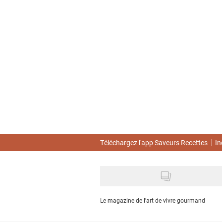
Skip
to
main
content
Téléchargez l'app Saveurs Recettes
In
Le magazine de l'art de vivre gourmand