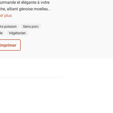
urmande et élégante à votre
che, alliant génoise moelleuse
illy légère et crème au beurre
ir plus
st un véritable délice. Elle
ns poisson
Sans porc
t devenir la pièce maîtresse de
de
Végétarien
epas de Noël.
Imprimer