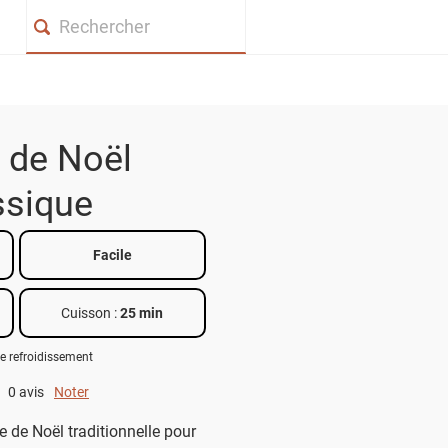
Search
 de Noël
ssique
Facile
Cuisson :
25 min
e refroidissement
0 avis
Noter
0 out of 5.
e de Noël traditionnelle pour