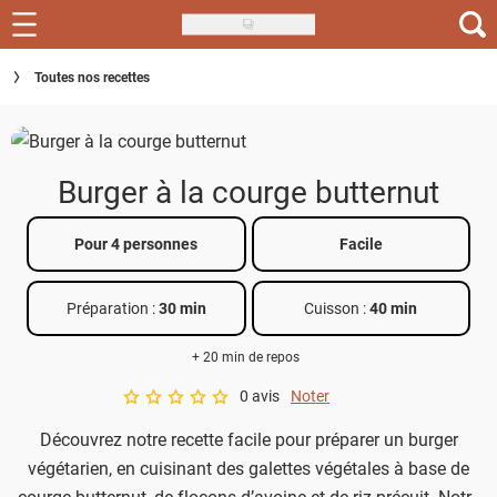
Skip
to
Recettes
Toutes nos recettes
main
content
Inspirations
Conseils
Burger à la courge butternut
Menu de la semaine
Pour 4 personnes
Facile
Actus
Préparation :
30 min
Cuisson :
40 min
Téléchargez l'app Saveurs Recettes
+ 20 min de repos
Index des recettes
0 avis
Noter
A star rating of 0 out of 5.
Guide d'achat
Découvrez notre recette facile pour préparer un burger
végétarien, en cuisinant des galettes végétales à base de
courge butternut, de flocons d’avoine et de riz précuit. Notre