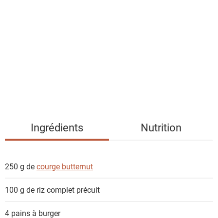
i
s
t
e
d
e
s
i
n
g
Ingrédients
Nutrition
r
é
d
250 g de
courge butternut
i
e
100 g
de riz complet précuit
n
t
4
pains à burger