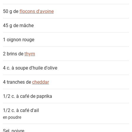
s
50 g de
flocons d'avoine
45 g de
mâche
1
oignon rouge
2 brins de
thym
4 c. à soupe
d'huile d'olive
4 tranches de
cheddar
1/2 c. à café de
paprika
1/2 c. à café
d'ail
en poudre
Sel, poivre