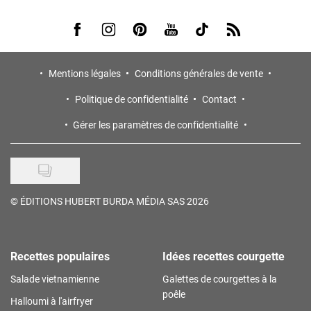
Visit us on Facebook
Visit us on Instagram
Visit us on Pinterest
Visit us on Youtube
Visit us on Tiktok
Visit us on Rss
Mentions légales
Conditions générales de vente
Politique de confidentialité
Contact
Gérer les paramètres de confidentialité
©
ÉDITIONS HUBERT BURDA MÉDIA SAS 2026
Recettes populaires
Idées recettes courgette
Salade vietnamienne
Galettes de courgettes à la
poêle
Halloumi à l'airfryer