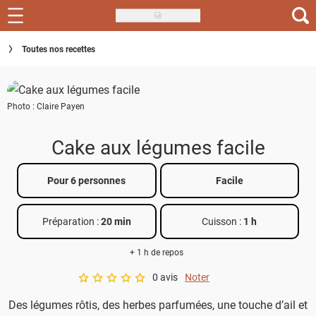
Skip
to
Recettes
Toutes nos recettes
main
content
Inspirations
Photo : Claire Payen
Conseils
Menu de la semaine
Cake aux légumes facile
Actus
Pour 6 personnes
Facile
Téléchargez l'app Saveurs Recettes
Préparation :
20 min
Cuisson :
1 h
Index des recettes
+ 1 h de repos
Guide d'achat
0 avis
Noter
A star rating of 0 out of 5.
Des légumes rôtis, des herbes parfumées, une touche d’ail et