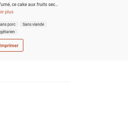
fumé, ce cake aux fruits secs
les papilles. Chaque tranche
ir plus
ause gourmande, idéale pour
ans porc
Sans viande
umant ou un chocolat chaud
gétarien
ès-midi cocooning.
Imprimer