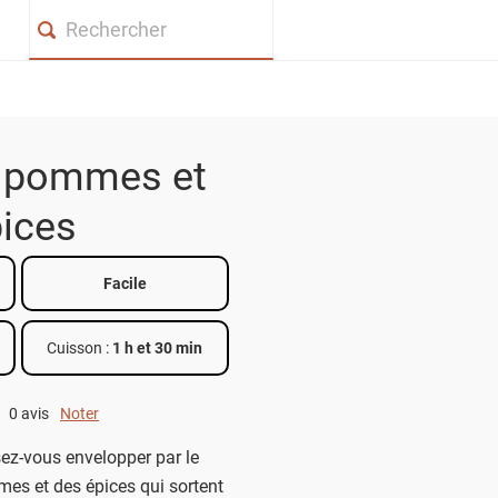
Search
 pommes et
ices
Facile
Cuisson :
1 h et 30 min
0 avis
Noter
0 out of 5.
ssez-vous envelopper par le
s et des épices qui sortent