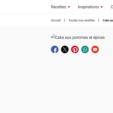
Recettes
Inspirations
C
Accueil
Toutes nos recettes
Cake a
Partager sur facebook
Partager sur twitter
Partager sur pinterest
Partager sur wha
Envoyer à u