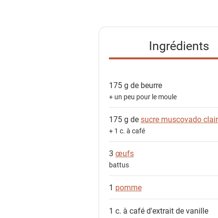
s
t
e
Ingrédients
d
e
s
175 g de
beurre
i
+ un peu pour le moule
n
g
175 g de
sucre muscovado clair
r
+ 1 c. à café
é
d
3
œufs
i
battus
e
1
pomme
n
t
1 c. à café
d'extrait de vanille
s