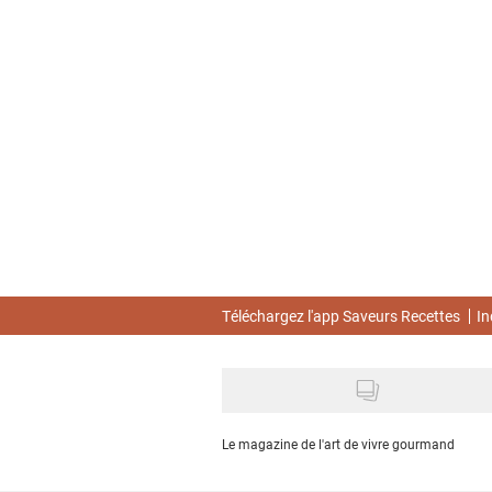
Skip
to
main
content
Téléchargez l'app Saveurs Recettes
In
Le magazine de l'art de vivre gourmand