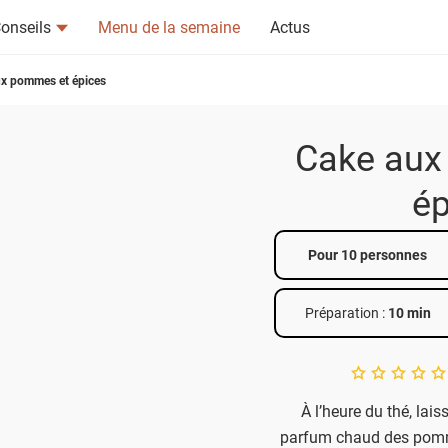
onseils
Menu de la semaine
Actus
ux pommes et épices
Cake aux
ép
tsapp
n ami
Pour 10 personnes
Préparation :
10 min
A star rating of 
À l’heure du thé, lai
parfum chaud des pomme